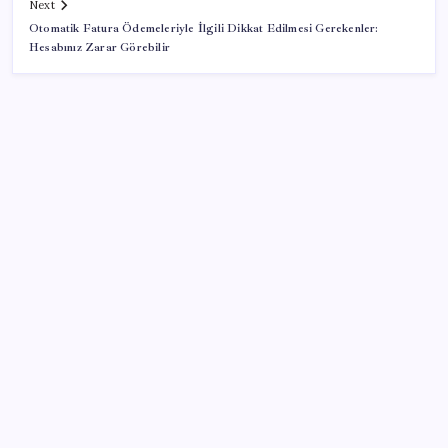
Next
Otomatik Fatura Ödemeleriyle İlgili Dikkat Edilmesi Gerekenler:
Hesabınız Zarar Görebilir
SON YAZILAR
Pezeşkiyan: Teslim olmaya zorlanırsak savaşırız,
boyun eğmeyiz
Android 17 bazı Galaxy modelleri için veda
güncellemesi olacak
OpenAI’ın İlk Cihazı için Fiyat ve Tasarım Belli Oldu