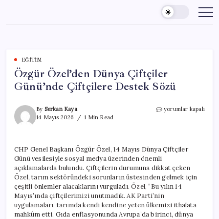
Skip
to
content
EĞITIM
Özgür Özel’den Dünya Çiftçiler
Günü’nde Çiftçilere Destek Sözü
Özgür
By
Serkan Kaya
yorumlar kapalı
Özel’den
14 Mayıs 2026
1 Min Read
Dünya
Çiftçiler
Günü’nde
CHP Genel Başkanı Özgür Özel, 14 Mayıs Dünya Çiftçiler
Çiftçilere
Günü vesilesiyle sosyal medya üzerinden önemli
Destek
Sözü
açıklamalarda bulundu. Çiftçilerin durumuna dikkat çeken
için
Özel, tarım sektöründeki sorunların üstesinden gelmek için
çeşitli önlemler alacaklarını vurguladı. Özel, “Bu yılın 14
Mayıs’ında çiftçilerimizi unutmadık. AK Parti’nin
uygulamaları, tarımda kendi kendine yeten ülkemizi ithalata
mahkûm etti. Gıda enflasyonunda Avrupa’da birinci, dünya