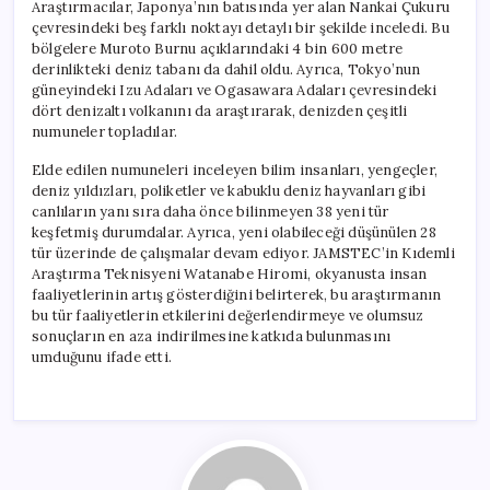
Araştırmacılar, Japonya’nın batısında yer alan Nankai Çukuru
çevresindeki beş farklı noktayı detaylı bir şekilde inceledi. Bu
bölgelere Muroto Burnu açıklarındaki 4 bin 600 metre
derinlikteki deniz tabanı da dahil oldu. Ayrıca, Tokyo’nun
güneyindeki Izu Adaları ve Ogasawara Adaları çevresindeki
dört denizaltı volkanını da araştırarak, denizden çeşitli
numuneler topladılar.
Elde edilen numuneleri inceleyen bilim insanları, yengeçler,
deniz yıldızları, poliketler ve kabuklu deniz hayvanları gibi
canlıların yanı sıra daha önce bilinmeyen 38 yeni tür
keşfetmiş durumdalar. Ayrıca, yeni olabileceği düşünülen 28
tür üzerinde de çalışmalar devam ediyor. JAMSTEC’in Kıdemli
Araştırma Teknisyeni Watanabe Hiromi, okyanusta insan
faaliyetlerinin artış gösterdiğini belirterek, bu araştırmanın
bu tür faaliyetlerin etkilerini değerlendirmeye ve olumsuz
sonuçların en aza indirilmesine katkıda bulunmasını
umduğunu ifade etti.