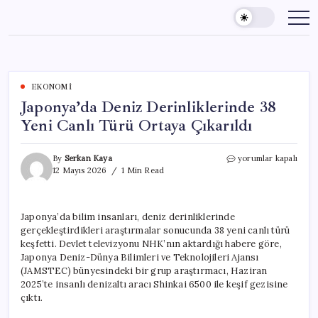
Skip
to
content
EKONOMI
Japonya’da Deniz Derinliklerinde 38
Yeni Canlı Türü Ortaya Çıkarıldı
Japonya’da
By
Serkan Kaya
yorumlar kapalı
Deniz
12 Mayıs 2026
1 Min Read
Derinliklerinde
38
Yeni
Japonya’da bilim insanları, deniz derinliklerinde
Canlı
gerçekleştirdikleri araştırmalar sonucunda 38 yeni canlı türü
Türü
Ortaya
keşfetti. Devlet televizyonu NHK’nın aktardığı habere göre,
Çıkarıldı
Japonya Deniz-Dünya Bilimleri ve Teknolojileri Ajansı
için
(JAMSTEC) bünyesindeki bir grup araştırmacı, Haziran
2025’te insanlı denizaltı aracı Shinkai 6500 ile keşif gezisine
çıktı.