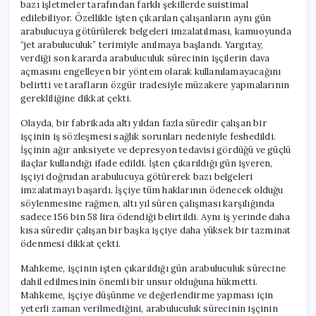
bazı işletmeler tarafından farklı şekillerde suistimal
edilebiliyor. Özellikle işten çıkarılan çalışanların aynı gün
arabulucuya götürülerek belgeleri imzalatılması, kamuoyunda
“jet arabuluculuk” terimiyle anılmaya başlandı. Yargıtay,
verdiği son kararda arabuluculuk sürecinin işçilerin dava
açmasını engelleyen bir yöntem olarak kullanılamayacağını
belirtti ve tarafların özgür iradesiyle müzakere yapmalarının
gerekliliğine dikkat çekti.
Olayda, bir fabrikada altı yıldan fazla süredir çalışan bir
işçinin iş sözleşmesi sağlık sorunları nedeniyle feshedildi.
İşçinin ağır anksiyete ve depresyon tedavisi gördüğü ve güçlü
ilaçlar kullandığı ifade edildi. İşten çıkarıldığı gün işveren,
işçiyi doğrudan arabulucuya götürerek bazı belgeleri
imzalatmayı başardı. İşçiye tüm haklarının ödenecek olduğu
söylenmesine rağmen, altı yıl süren çalışması karşılığında
sadece 156 bin 58 lira ödendiği belirtildi. Aynı iş yerinde daha
kısa süredir çalışan bir başka işçiye daha yüksek bir tazminat
ödenmesi dikkat çekti.
Mahkeme, işçinin işten çıkarıldığı gün arabuluculuk sürecine
dahil edilmesinin önemli bir unsur olduğuna hükmetti.
Mahkeme, işçiye düşünme ve değerlendirme yapması için
yeterli zaman verilmediğini, arabuluculuk sürecinin işçinin