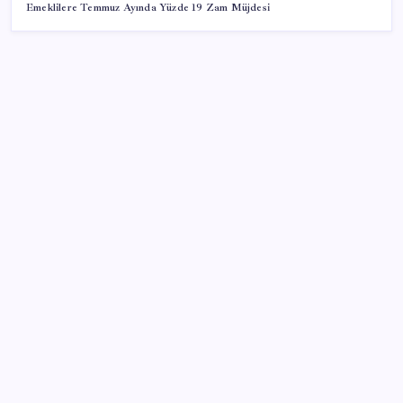
Emeklilere Temmuz Ayında Yüzde 19 Zam Müjdesi
SON YAZILAR
250 milyar $’lık Kerkük ortaklığı
AÖL 3. Dönem sınav sonuçları açıklandı mı? Açık
Öğretim Lisesi sınav sonuçları nasıl ve nereden
öğrenilir?
Protein tutkusu ömrü kısaltıyor mu? Yüksek protein
trendine yeni uyarı
iPhone 20’de iPhone Air Esintileri: Cam Tasarım ve