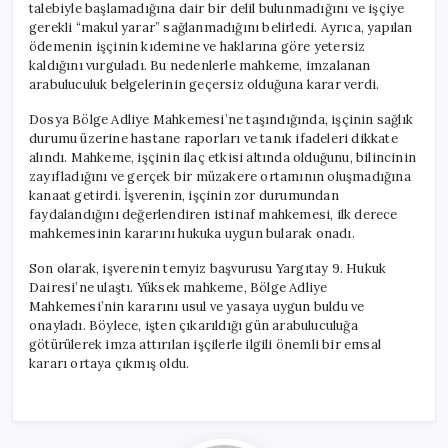
talebiyle başlamadığına dair bir delil bulunmadığını ve işçiye
gerekli “makul yarar” sağlanmadığını belirledi. Ayrıca, yapılan
ödemenin işçinin kıdemine ve haklarına göre yetersiz
kaldığını vurguladı. Bu nedenlerle mahkeme, imzalanan
arabuluculuk belgelerinin geçersiz olduğuna karar verdi.
Dosya Bölge Adliye Mahkemesi’ne taşındığında, işçinin sağlık
durumu üzerine hastane raporları ve tanık ifadeleri dikkate
alındı. Mahkeme, işçinin ilaç etkisi altında olduğunu, bilincinin
zayıfladığını ve gerçek bir müzakere ortamının oluşmadığına
kanaat getirdi. İşverenin, işçinin zor durumundan
faydalandığını değerlendiren istinaf mahkemesi, ilk derece
mahkemesinin kararını hukuka uygun bularak onadı.
Son olarak, işverenin temyiz başvurusu Yargıtay 9. Hukuk
Dairesi’ne ulaştı. Yüksek mahkeme, Bölge Adliye
Mahkemesi’nin kararını usul ve yasaya uygun buldu ve
onayladı. Böylece, işten çıkarıldığı gün arabuluculuğa
götürülerek imza attırılan işçilerle ilgili önemli bir emsal
kararı ortaya çıkmış oldu.