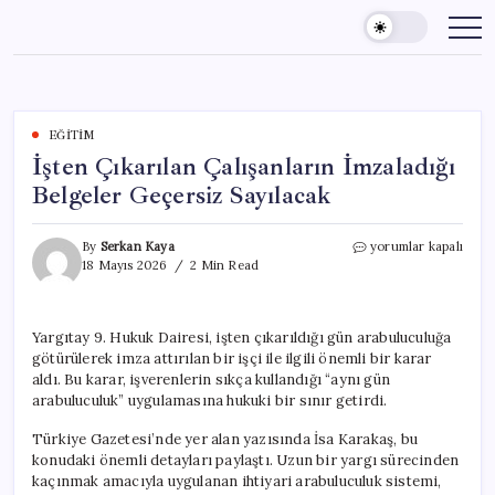
Skip
to
content
EĞITIM
İşten Çıkarılan Çalışanların İmzaladığı
Belgeler Geçersiz Sayılacak
İşten
By
Serkan Kaya
yorumlar kapalı
Çıkarılan
18 Mayıs 2026
2 Min Read
Çalışanların
İmzaladığı
Belgeler
Yargıtay 9. Hukuk Dairesi, işten çıkarıldığı gün arabuluculuğa
Geçersiz
götürülerek imza attırılan bir işçi ile ilgili önemli bir karar
Sayılacak
için
aldı. Bu karar, işverenlerin sıkça kullandığı “aynı gün
arabuluculuk” uygulamasına hukuki bir sınır getirdi.
Türkiye Gazetesi’nde yer alan yazısında İsa Karakaş, bu
konudaki önemli detayları paylaştı. Uzun bir yargı sürecinden
kaçınmak amacıyla uygulanan ihtiyari arabuluculuk sistemi,