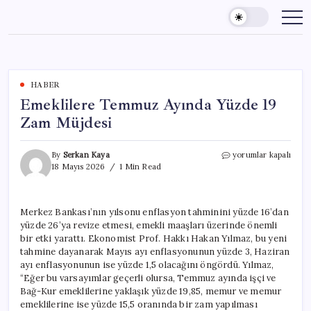
Skip
to
content
HABER
Emeklilere Temmuz Ayında Yüzde 19
Zam Müjdesi
Emeklilere
By
Serkan Kaya
yorumlar kapalı
Temmuz
18 Mayıs 2026
1 Min Read
Ayında
Yüzde
19
Merkez Bankası’nın yılsonu enflasyon tahminini yüzde 16’dan
Zam
yüzde 26’ya revize etmesi, emekli maaşları üzerinde önemli
Müjdesi
için
bir etki yarattı. Ekonomist Prof. Hakkı Hakan Yılmaz, bu yeni
tahmine dayanarak Mayıs ayı enflasyonunun yüzde 3, Haziran
ayı enflasyonunun ise yüzde 1,5 olacağını öngördü. Yılmaz,
“Eğer bu varsayımlar geçerli olursa, Temmuz ayında işçi ve
Bağ-Kur emeklilerine yaklaşık yüzde 19,85, memur ve memur
emeklilerine ise yüzde 15,5 oranında bir zam yapılması