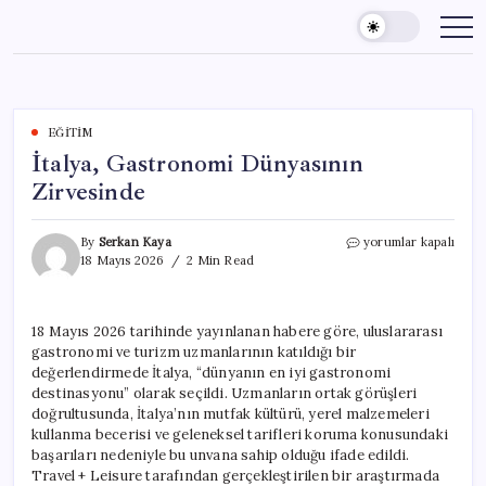
Skip
to
content
EĞITIM
İtalya, Gastronomi Dünyasının
Zirvesinde
İtalya,
By
Serkan Kaya
yorumlar kapalı
Gastronomi
18 Mayıs 2026
2 Min Read
Dünyasının
Zirvesinde
için
18 Mayıs 2026 tarihinde yayınlanan habere göre, uluslararası
gastronomi ve turizm uzmanlarının katıldığı bir
değerlendirmede İtalya, “dünyanın en iyi gastronomi
destinasyonu” olarak seçildi. Uzmanların ortak görüşleri
doğrultusunda, İtalya’nın mutfak kültürü, yerel malzemeleri
kullanma becerisi ve geleneksel tarifleri koruma konusundaki
başarıları nedeniyle bu unvana sahip olduğu ifade edildi.
Travel + Leisure tarafından gerçekleştirilen bir araştırmada