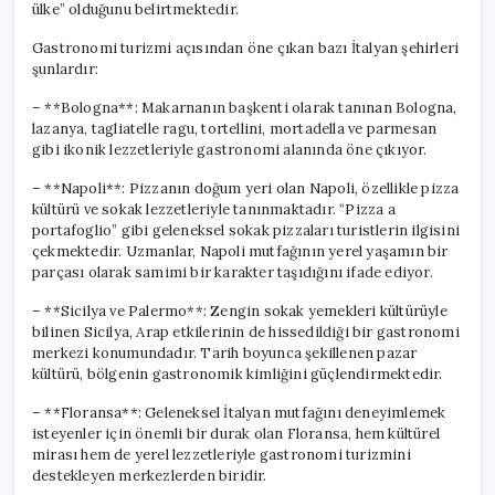
ülke” olduğunu belirtmektedir.
Gastronomi turizmi açısından öne çıkan bazı İtalyan şehirleri
şunlardır:
– **Bologna**: Makarnanın başkenti olarak tanınan Bologna,
lazanya, tagliatelle ragu, tortellini, mortadella ve parmesan
gibi ikonik lezzetleriyle gastronomi alanında öne çıkıyor.
– **Napoli**: Pizzanın doğum yeri olan Napoli, özellikle pizza
kültürü ve sokak lezzetleriyle tanınmaktadır. “Pizza a
portafoglio” gibi geleneksel sokak pizzaları turistlerin ilgisini
çekmektedir. Uzmanlar, Napoli mutfağının yerel yaşamın bir
parçası olarak samimi bir karakter taşıdığını ifade ediyor.
– **Sicilya ve Palermo**: Zengin sokak yemekleri kültürüyle
bilinen Sicilya, Arap etkilerinin de hissedildiği bir gastronomi
merkezi konumundadır. Tarih boyunca şekillenen pazar
kültürü, bölgenin gastronomik kimliğini güçlendirmektedir.
– **Floransa**: Geleneksel İtalyan mutfağını deneyimlemek
isteyenler için önemli bir durak olan Floransa, hem kültürel
mirası hem de yerel lezzetleriyle gastronomi turizmini
destekleyen merkezlerden biridir.