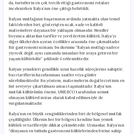
da, turistlerin en çok tercih ettiği gastronomi rotaları
incelenirken İtalya’nın öne çıktığı belirtildi.
İtalyan mutfağının başarısının ardında yatmakta olan temel
faktörlerden biri, gösterişten uzak, sade ve kaliteli
malzemelere dayanan bir yaklaşım olmasıdır. Nesiller
boyunca aktarılan tarifler ve yerel üretim kültürü, İtalya’yı
diğer ülkelerden ayıran özellikler arasında öne çıkmaktadır.
Bir gastronomi uzmanı, bu durumu “İtalyan mutfağı sadece
yiyecek değil, aynı zamanda insanları bir araya getiren bir
yaşam kültürüdür” şeklinde özetlemektedir.
İtalyan yemekleri genellikle uzun hazırlık süreçlerine sahiptir;
bazı tariflerin hazırlanması saatler veya günler
sürebilmektedir. Bu yöntem, malzemelerin doğal lezzetinin en
üst seviyeye çıkartılması amacı taşımaktadır. İtalya’nın
mutfak kültürünün önemi, UNESCO tarafından somut
olmayan kültürel miras olarak kabul edilmesiyle de
vurgulanmaktadır.
İtalya’nın en büyük zenginliklerinden biri de bölgesel mutfak
çeşitliliğidir. Ülkenin her bir bölgesi, kendine has yemek
kültürü ve tarifleriyle dikkat çekmektedir. Uzmanlar, İtalya’nın
“dünyanın en tutkulu gastronomi kültürlerinden birine sahip