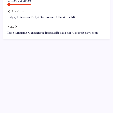
Other Articles
Previous
İtalya, Dünyanın En İyi Gastronomi Ülkesi Seçildi
Next
İşten Çıkarılan Çalışanların İmzaladığı Belgeler Geçersiz Sayılacak
SON YAZILAR
250 milyar $’lık Kerkük ortaklığı
AÖL 3. Dönem sınav sonuçları açıklandı mı? Açık