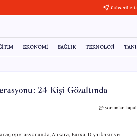
Subscribe t
ĞİTİM
EKONOMİ
SAĞLIK
TEKNOLOJİ
TANI
erasyonu: 24 Kişi Gözaltında
İstanbul’da
yorumlar kapal
5
İlde
“Change”
Operasyonu:
” araç operasyonunda, Ankara, Bursa, Diyarbakır ve