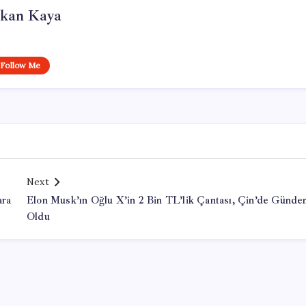
rkan Kaya
Follow Me
Next
ara
Elon Musk’ın Oğlu X’in 2 Bin TL’lik Çantası, Çin’de Günd
Oldu