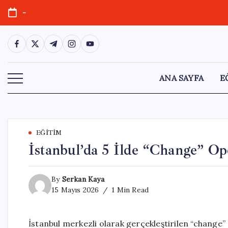
Skip
-
to
content
https://www.facebook.com/
https://twitter.com/
https://t.me/
https://www.instagram.com/
https://youtube.com/
ANA SAYFA
E
EĞITIM
İstanbul’da 5 İlde “Change” Op
By
Serkan Kaya
15 Mayıs 2026
1 Min Read
İstanbul merkezli olarak gerçekleştirilen “change