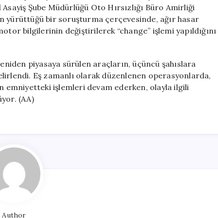
24
l Asayiş Şube Müdürlüğü Oto Hırsızlığı Büro Amirliği
Kişi
ın yürüttüğü bir soruşturma çerçevesinde, ağır hasar
Gözaltında
tor bilgilerinin değiştirilerek “change” işlemi yapıldığını
için
 yeniden piyasaya sürülen araçların, üçüncü şahıslara
 belirlendi. Eş zamanlı olarak düzenlenen operasyonlarda,
n emniyetteki işlemleri devam ederken, olayla ilgili
yor. (AA)
Author