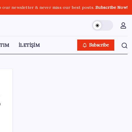
o our newsletter & never miss our best posts.
Subscribe Now!
TIM
İLETİŞİM
Subscribe
ı
SON YAZILAR
PS5 Pro için PSSR 2.0 Güncellemesi Yolda:
Tüm Oyunlara Geliyor