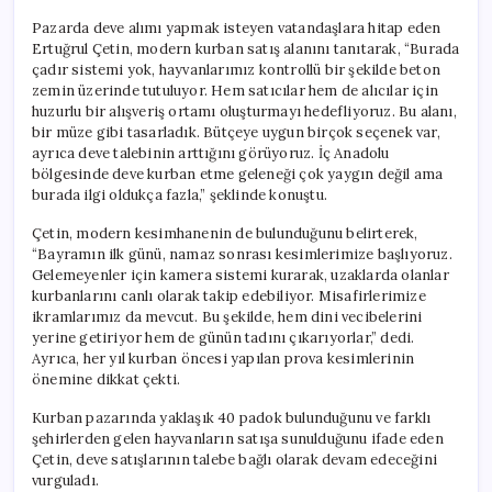
Pazarda deve alımı yapmak isteyen vatandaşlara hitap eden
Ertuğrul Çetin, modern kurban satış alanını tanıtarak, “Burada
çadır sistemi yok, hayvanlarımız kontrollü bir şekilde beton
zemin üzerinde tutuluyor. Hem satıcılar hem de alıcılar için
huzurlu bir alışveriş ortamı oluşturmayı hedefliyoruz. Bu alanı,
bir müze gibi tasarladık. Bütçeye uygun birçok seçenek var,
ayrıca deve talebinin arttığını görüyoruz. İç Anadolu
bölgesinde deve kurban etme geleneği çok yaygın değil ama
burada ilgi oldukça fazla,” şeklinde konuştu.
Çetin, modern kesimhanenin de bulunduğunu belirterek,
“Bayramın ilk günü, namaz sonrası kesimlerimize başlıyoruz.
Gelemeyenler için kamera sistemi kurarak, uzaklarda olanlar
kurbanlarını canlı olarak takip edebiliyor. Misafirlerimize
ikramlarımız da mevcut. Bu şekilde, hem dini vecibelerini
yerine getiriyor hem de günün tadını çıkarıyorlar,” dedi.
Ayrıca, her yıl kurban öncesi yapılan prova kesimlerinin
önemine dikkat çekti.
Kurban pazarında yaklaşık 40 padok bulunduğunu ve farklı
şehirlerden gelen hayvanların satışa sunulduğunu ifade eden
Çetin, deve satışlarının talebe bağlı olarak devam edeceğini
vurguladı.