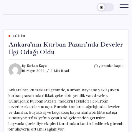
Skip
to
content
EĞITIM
Ankara’nın Kurban Pazarı’nda Develer
İlgi Odağı Oldu
Ankara’nın
By
Serkan Kaya
yorumlar kapalı
Kurban
16 Mayıs 2026
2 Min Read
Pazarı’nda
Develer
İlgi
Ankara’nın Pursaklar ilçesinde, Kurban Bayramı yaklaşırken
Odağı
kurban pazarında dikkat çeken bir yenilik var: develer.
Oldu
için
Gümüşoluk Kurban Pazarı, modern tesisleri ile kurban
severlere kapılarını açtı. Burada, tonlarca ağırlığında develer
ve danalar, büyükbaş ve küçükbaş hayvanlarla birlikte satışa
sunuluyor. Türkiye’nin çeşitli bölgelerinden getirilen
hayvanlar, belediye ekipleri tarafından kontrol edilerek güvenli
bir alışveriş ortamı sağlanıyor.