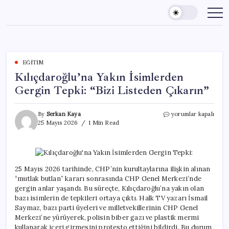
Skip
to
content
EĞITIM
Kılıçdaroğlu’na Yakın İsimlerden
Gergin Tepki: “Bizi Listeden Çıkarın”
Kılıçdaroğlu’na
By
Serkan Kaya
yorumlar kapalı
Yakın
25 Mayıs 2026
1 Min Read
İsimlerden
Gergin
Tepki:
“Bizi
Listeden
25 Mayıs 2026 tarihinde, CHP’nin kurultaylarına ilişkin alınan
Çıkarın”
“mutlak butlan” kararı sonrasında CHP Genel Merkezi’nde
için
gergin anlar yaşandı. Bu süreçte, Kılıçdaroğlu’na yakın olan
bazı isimlerin de tepkileri ortaya çıktı. Halk TV yazarı İsmail
Saymaz, bazı parti üyeleri ve milletvekillerinin CHP Genel
Merkezi’ne yürüyerek, polisin biber gazı ve plastik mermi
kullanarak içeri girmesini protesto ettiğini bildirdi. Bu durum,