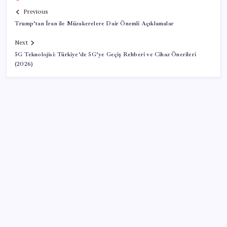
Previous
Trump’tan İran ile Müzakerelere Dair Önemli Açıklamalar
Next
5G Teknolojisi: Türkiye’de 5G’ye Geçiş Rehberi ve Cihaz Önerileri
(2026)
SON YAZILAR
250 milyar $’lık Kerkük ortaklığı
AÖL 3. Dönem sınav sonuçları açıklandı mı? Açık
Öğretim Lisesi sınav sonuçları nasıl ve nereden