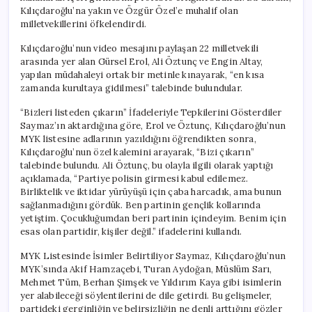
Kılıçdaroğlu’na yakın ve Özgür Özel’e muhalif olan
milletvekillerini öfkelendirdi.
Kılıçdaroğlu’nun video mesajını paylaşan 22 milletvekili
arasında yer alan Gürsel Erol, Ali Öztunç ve Engin Altay,
yapılan müdahaleyi ortak bir metinle kınayarak, “en kısa
zamanda kurultaya gidilmesi” talebinde bulundular.
“Bizleri listeden çıkarın” İfadeleriyle Tepkilerini Gösterdiler
Saymaz’ın aktardığına göre, Erol ve Öztunç, Kılıçdaroğlu’nun
MYK listesine adlarının yazıldığını öğrendikten sonra,
Kılıçdaroğlu’nun özel kalemini arayarak, “Bizi çıkarın”
talebinde bulundu. Ali Öztunç, bu olayla ilgili olarak yaptığı
açıklamada, “Partiye polisin girmesi kabul edilemez.
Birliktelik ve iktidar yürüyüşü için çaba harcadık, ama bunun
sağlanmadığını gördük. Ben partinin gençlik kollarında
yetiştim. Çocukluğumdan beri partinin içindeyim. Benim için
esas olan partidir, kişiler değil.” ifadelerini kullandı.
MYK Listesinde İsimler Belirtiliyor Saymaz, Kılıçdaroğlu’nun
MYK’sında Akif Hamzaçebi, Turan Aydoğan, Müslüm Sarı,
Mehmet Tüm, Berhan Şimşek ve Yıldırım Kaya gibi isimlerin
yer alabileceği söylentilerini de dile getirdi. Bu gelişmeler,
partideki gerginliğin ve belirsizliğin ne denli arttığını gözler