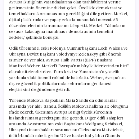
Avrupa Birliği’nin vatandaşlarına olan taahhütlerini yerine
getirmesinin önemine dikkat çekti. Özellikle demokrasi ve
temel hakların korunmasının gerekliliğini dile getiren Merkel,
dijital platformlar ve yapay zeka konusundaki mevcut AB
düzenlemelerinin korunmasını talep etti. Merkel, “Yalanların
cezasız kalacağına inanılması, demokrasinin temelini
zedeler,” şeklinde konuştu.
Ödül töreninde, eski Polonya Cumhurbaşkanı Lech Walesa ve
Ukrayna Devlet Başkanı Volodymyr Zelenskyy gibi önemli
isimler de yer aldı. Avrupa Halk Partisi (EPP) Başkanı
Manfred Weber, Merkel’i “Avrupa’nın büyük liderlerinden biri”
olarak nitelendirirken, Euro krizi ve Yunanistan’a yönelik
yardımlardaki önemli rolünü de hatırlattı. Weber, Avrupa’nın
dış ve güvenlik politikalarında reformların gecikmesi
eleştirisini de gündeme getirdi.
Törende Moldova Başbakanı Maia Sandu da ödül alanlar
arasında yer aldı. Sandu, ödülün Moldova halkına ait olduğunu
ifade ederek, ülkesinin Avrupa Birliği üyelik sürecinin
hızlandırılması gerektiğini dile getirdi. Diğer ödül sahipleri
arasında Avusturya’nın eski Başbakanı Wolfgang Schüssel,
Ukraynalı insan hakları savunucusu Oleksandra Matviichuk,
ünlü İrlandalı müzik grubu U2 ve basketbol yıldızı Giannis