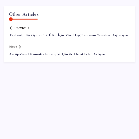
Other Articles
Previous
Tayland, Türkiye ve 92 Ülke İçin Vize Uygulamasını Yeniden Başlatıyor
Next
Avrupa’nın Otomotiv Stratejisi: Çin ile Ortaklıklar Artıyor
SON YAZILAR
250 milyar $’lık Kerkük ortaklığı