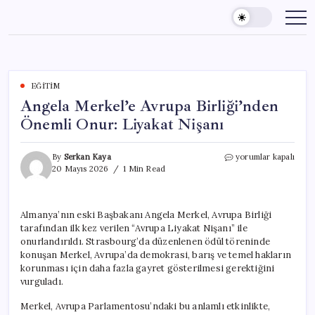
Skip
to
content
EĞITIM
Angela Merkel’e Avrupa Birliği’nden
Önemli Onur: Liyakat Nişanı
Angela
By
Serkan Kaya
yorumlar kapalı
Merkel’e
20 Mayıs 2026
1 Min Read
Avrupa
Birliği’nden
Önemli
Almanya’nın eski Başbakanı Angela Merkel, Avrupa Birliği
Onur:
tarafından ilk kez verilen “Avrupa Liyakat Nişanı” ile
Liyakat
Nişanı
onurlandırıldı. Strasbourg’da düzenlenen ödül töreninde
için
konuşan Merkel, Avrupa’da demokrasi, barış ve temel hakların
korunması için daha fazla gayret gösterilmesi gerektiğini
vurguladı.
Merkel, Avrupa Parlamentosu’ndaki bu anlamlı etkinlikte,