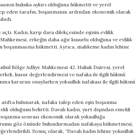
Dönem
asının hukuka aykırı olduğuna hükmetti ve yerel
Başlıyor
ep eden tarafın, boşanmanın ardından ekonomik olarak
için
uladı.
açtı. Kadın, karşı dava dilekçesinde eşinin evlilik
e Mahkemesi, erkeğin daha ağır kusurlu olduğuna ve evlilik
ftin boşanmasına hükmetti. Ayrıca, mahkeme kadın lehine
anbul Bölge Adliye Mahkemesi 42. Hukuk Dairesi, yerel
rkek, kusur değerlendirmesi ve nafaka ile ilgili hükmü
nma kararını onaylarken yoksulluk nafakası ile ilgili hükm
atıfta bulunarak, nafaka talep eden eşin boşanma
li olduğunu belirtti. Davalı kadın, yurt dışından emekli
in boşanma sonrası ekonomik olarak yoksulluğa
durumu göz önünde bulundurmadan nafakaya hükmetmesi,
ğerlendirildi. Sonuç olarak, “Davalı kadın lehine yoksulluk