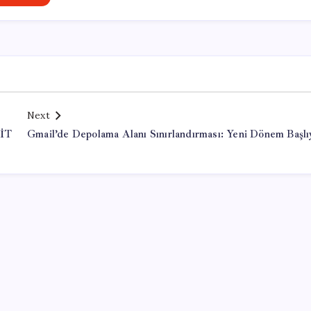
Next
SİT
Gmail’de Depolama Alanı Sınırlandırması: Yeni Dönem Başlı
Office Lisans Satın Al
valorant cheats