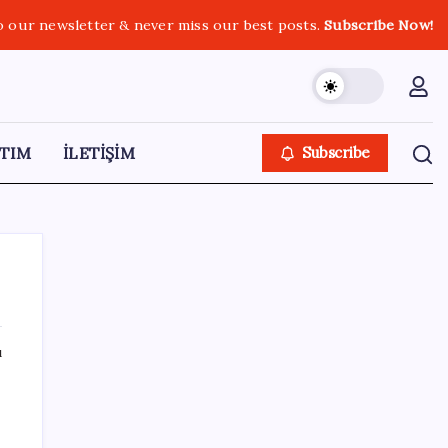
o our newsletter & never miss our best posts.
Subscribe Now!
TIM
İLETİŞİM
Subscribe
ı
SON YAZILAR
250 milyar $’lık Kerkük ortaklığı