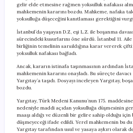
gelir elde etmesine rağmen yoksulluk nafakası alm
mahkemenin kararını bozdu. Mahkeme, nafaka tal
yoksulluğa düşeceğini kanıtlaması gerektiğini vurg
İstanbul’da yaşayan D.Z, eşi L.Z. ile boşanma davası 
sürecindeki kusurlarını öne sürdü. İstanbul 11. Ail
birliğinin temelinin sarsıldığına karar vererek çi
yoksulluk nafakası bağladı.
Ancak, kararın istinafa taşınmasının ardından İst
mahkemenin kararını onayladı. Bu süreçte davacı e
Yargıtay’a taşıdı. Dosyayı inceleyen Yargıtay, boşa
bozdu.
Yargıtay, Türk Medeni Kanunu’nun 175. maddesine 
nedeniyle maddi açıdan yoksulluğa düşmesinin gerek
maaşı aldığı ve düzenli bir gelire sahip olduğu iç
düşmeyeceği ifade edildi. Yerel mahkemenin bu 
Yargıtay tarafından usul ve yasaya aykırı olarak de