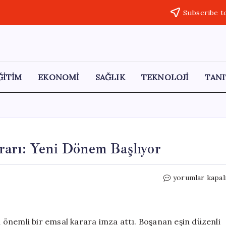
Subscribe t
ĞİTİM
EKONOMİ
SAĞLIK
TEKNOLOJİ
TANI
rarı: Yeni Dönem Başlıyor
Yargıtay’dan
yorumlar kapal
Önemli
Nafaka
Kararı:
Yeni
in önemli bir emsal karara imza attı. Boşanan eşin düzenli