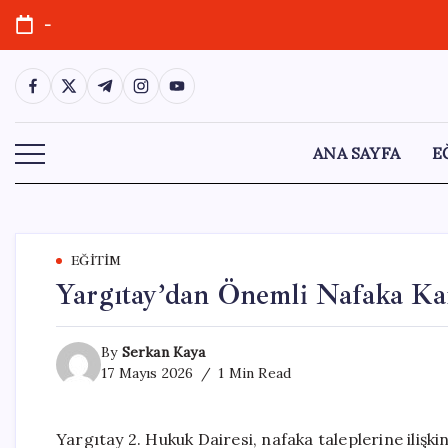
Skip
-
to
content
https://www.facebook.com/
https://twitter.com/
https://t.me/
https://www.instagram.com/
https://youtube.com/
ANA SAYFA
E
EĞITIM
Yargıtay’dan Önemli Nafaka Ka
By
Serkan Kaya
17 Mayıs 2026
1 Min Read
Yargıtay 2. Hukuk Dairesi, nafaka taleplerine ilişk