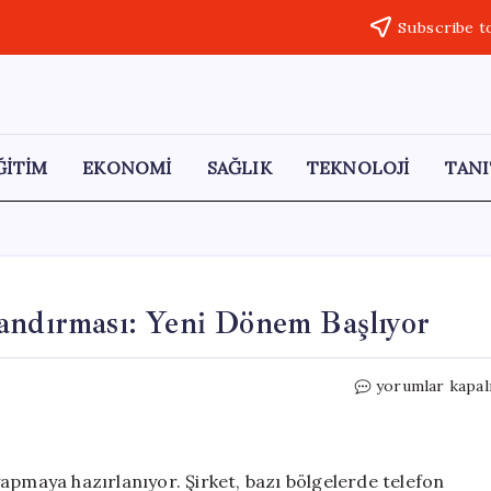
Subscribe t
ĞİTİM
EKONOMİ
SAĞLIK
TEKNOLOJİ
TANI
andırması: Yeni Dönem Başlıyor
Gmail’de
yorumlar kapal
Depolama
Alanı
Sınırlandırması:
Yeni
apmaya hazırlanıyor. Şirket, bazı bölgelerde telefon