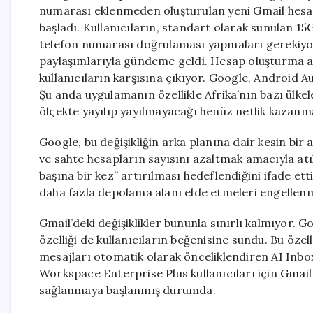
numarası eklenmeden oluşturulan yeni Gmail hesap
başladı. Kullanıcıların, standart olarak sunulan 15
telefon numarası doğrulaması yapmaları gerekiyor.
paylaşımlarıyla gündeme geldi. Hesap oluşturma a
kullanıcıların karşısına çıkıyor. Google, Android A
Şu anda uygulamanın özellikle Afrika’nın bazı ülkele
ölçekte yayılıp yayılmayacağı henüz netlik kazanm
Google, bu değişikliğin arka planına dair kesin bi
ve sahte hesapların sayısını azaltmak amacıyla atıl
başına bir kez” artırılması hedeflendiğini ifade ett
daha fazla depolama alanı elde etmeleri engellenm
Gmail’deki değişiklikler bununla sınırlı kalmıyor.
özelliği de kullanıcıların beğenisine sundu. Bu öze
mesajları otomatik olarak önceliklendiren AI Inbox
Workspace Enterprise Plus kullanıcıları için Gmai
sağlanmaya başlanmış durumda.