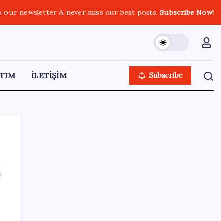
o our newsletter & never miss our best posts.
Subscribe Now!
TIM
İLETİŞİM
Subscribe
ı
SON YAZILAR
Pezeşkiyan: Teslim olmaya zorlanırsak
savaşırız, boyun eğmeyiz