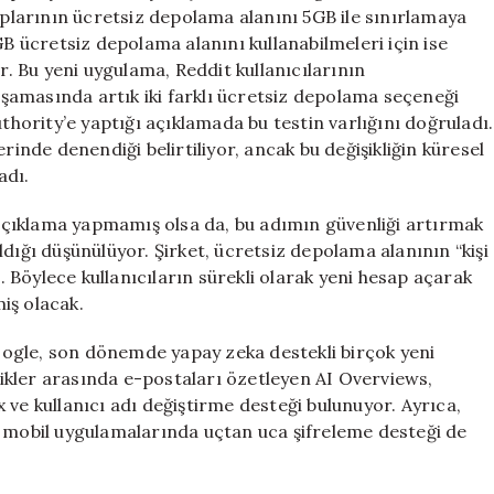
Dönem
larının ücretsiz depolama alanını 5GB ile sınırlamaya
Başlıyor
GB ücretsiz depolama alanını kullanabilmeleri için ise
için
 Bu yeni uygulama, Reddit kullanıcılarının
şamasında artık iki farklı ücretsiz depolama seçeneği
uthority’e yaptığı açıklamada bu testin varlığını doğruladı.
rinde denendiği belirtiliyor, ancak bu değişikliğin küresel
adı.
r açıklama yapmamış olsa da, bu adımın güvenliği artırmak
dığı düşünülüyor. Şirket, ücretsiz depolama alanının “kişi
i. Böylece kullanıcıların sürekli olarak yeni hesap açarak
iş olacak.
 Google, son dönemde yapay zeka destekli birçok yeni
llikler arasında e-postaları özetleyen AI Overviews,
 ve kullanıcı adı değiştirme desteği bulunuyor. Ayrıca,
l mobil uygulamalarında uçtan uca şifreleme desteği de