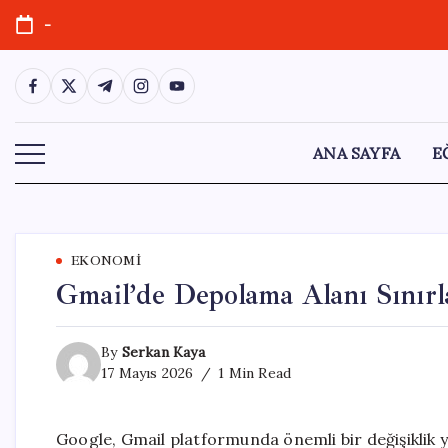
Skip
-
to
content
https://www.facebook.com/
https://twitter.com/
https://t.me/
https://www.instagram.com/
https://youtube.com/
ANA SAYFA
E
EKONOMI
Gmail’de Depolama Alanı Sınırl
By
Serkan Kaya
17 Mayıs 2026
1 Min Read
Google, Gmail platformunda önemli bir değişiklik y