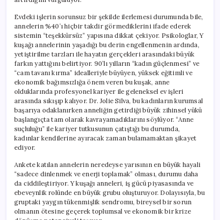
Evdeki işlerin sorunsuz bir şekilde ilerlemesi durumunda bile,
annelerin %40’ı hiçbir takdir görmediklerini ifade ederek
sistemin “teşekkürsüz” yapısına dikkat çekiyor. Psikologlar, Y
kuşağı annelerinin yaşadığı bu derin engellenmenin ardında,
yetiştirilme tarzları ile hayatın gerçekleri arasındaki büyük
farkın yattığını belirtiyor. 90’lı yılların “kadın güçlenmesi” ve
“cam tavanı kırma” idealleriyle büyüyen, yüksek eğitimli ve
ekonomik bağımsızlığa önem veren bu kuşak, anne
olduklarında profesyonel kariyer ile geleneksel ev işleri
arasında sıkışıp kalıyor. Dr. Jolie Silva, bu kadınların kurumsal
başarıya odaklanırken anneliğin getirdiği büyük zihinsel yükü
başlangıçta tam olarak kavrayamadıklarını söylüyor. “Anne
suçluluğu” ile kariyer tutkusunun çatıştığı bu durumda,
kadınlar kendilerine ayıracak zaman bulamamaktan şikayet
ediyor.
Ankete katılan annelerin neredeyse yarısının en büyük hayali
“sadece dinlenmek ve enerji toplamak” olması, durumu daha
da ciddileştiriyor. Y kuşağı anneleri, iş gücü piyasasında ve
ebeveynlik rolünde en büyük grubu oluşturuyor. Dolayısıyla, bu
gruptaki yaygın tükenmişlik sendromu, bireysel bir sorun
olmanın ötesine geçerek toplumsal ve ekonomik bir krize