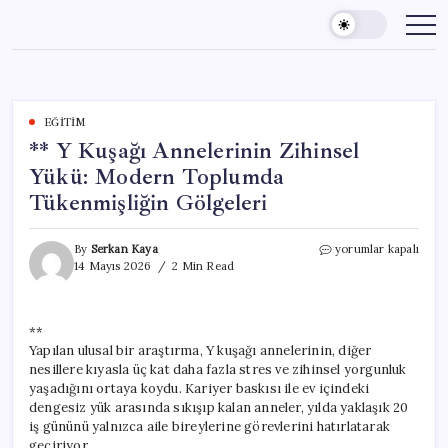
Skip
to
content
EĞITIM
** Y Kuşağı Annelerinin Zihinsel
Yükü: Modern Toplumda
Tükenmişliğin Gölgeleri
**
By
Serkan Kaya
yorumlar kapalı
Y
14 Mayıs 2026
2 Min Read
Kuşağı
Annelerinin
Zihinsel
**
Yükü:
Yapılan ulusal bir araştırma, Y kuşağı annelerinin, diğer
Modern
Toplumda
nesillere kıyasla üç kat daha fazla stres ve zihinsel yorgunluk
Tükenmişliğin
yaşadığını ortaya koydu. Kariyer baskısı ile ev içindeki
Gölgeleri
dengesiz yük arasında sıkışıp kalan anneler, yılda yaklaşık 20
için
iş gününü yalnızca aile bireylerine görevlerini hatırlatarak
geçiriyor.