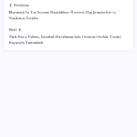
Previous
Marmaris’te Yaz Sezonu Hazırlıkları: Ücretsiz Plaj Şemsiyeleri ve
Yenilenen Tesisler
Next
Türk Hava Yolları, İstanbul Havalimanı’nda Otonom Otobüs Testini
Başarıyla Tamamladı
SON YAZILAR
Pezeşkiyan: Teslim olmaya zorlanırsak savaşırız,
boyun eğmeyiz