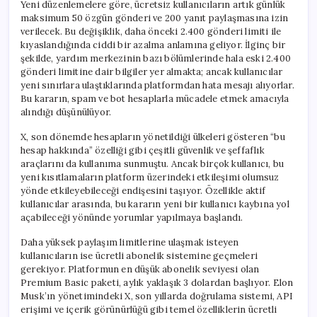
Yeni düzenlemelere göre, ücretsiz kullanıcıların artık günlük
maksimum 50 özgün gönderi ve 200 yanıt paylaşmasına izin
verilecek. Bu değişiklik, daha önceki 2.400 gönderi limiti ile
kıyaslandığında ciddi bir azalma anlamına geliyor. İlginç bir
şekilde, yardım merkezinin bazı bölümlerinde hala eski 2.400
gönderi limitine dair bilgiler yer almakta; ancak kullanıcılar
yeni sınırlara ulaştıklarında platformdan hata mesajı alıyorlar.
Bu kararın, spam ve bot hesaplarla mücadele etmek amacıyla
alındığı düşünülüyor.
X, son dönemde hesapların yönetildiği ülkeleri gösteren “bu
hesap hakkında” özelliği gibi çeşitli güvenlik ve şeffaflık
araçlarını da kullanıma sunmuştu. Ancak birçok kullanıcı, bu
yeni kısıtlamaların platform üzerindeki etkileşimi olumsuz
yönde etkileyebileceği endişesini taşıyor. Özellikle aktif
kullanıcılar arasında, bu kararın yeni bir kullanıcı kaybına yol
açabileceği yönünde yorumlar yapılmaya başlandı.
Daha yüksek paylaşım limitlerine ulaşmak isteyen
kullanıcıların ise ücretli abonelik sistemine geçmeleri
gerekiyor. Platformun en düşük abonelik seviyesi olan
Premium Basic paketi, aylık yaklaşık 3 dolardan başlıyor. Elon
Musk’ın yönetimindeki X, son yıllarda doğrulama sistemi, API
erişimi ve içerik görünürlüğü gibi temel özelliklerin ücretli