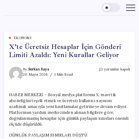
Skip
to
content
EKONOMI
X’te Ücretsiz Hesaplar İçin Gönderi
Limiti Azaldı: Yeni Kurallar Geliyor
X’te
By
Serkan Kaya
yorumlar kapalı
Ücretsiz
20 Mayıs 2026
1 Min Read
Hesaplar
İçin
Gönderi
HABER MERKEZİ – Sosyal medya platformu X, mavi tik
Limiti
aboneliğini teşvik etmek ve ücretsiz kullanıcı sayısını
Azaldı:
Yeni
azaltmak amacıyla yeni kısıtlamalar getirmeye devam ediyor.
Kurallar
Platformun yardım merkezinden alınan bilgilere göre,
Geliyor
doğrulanmamış hesaplar için günlük paylaşım sınırları önemli
için
ölçüde düşürüldü.
GÜNLÜK PAYLAŞIM SINIRLARI DÜŞTÜ