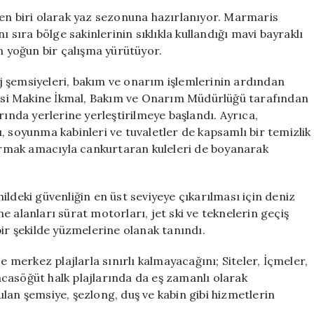
Ücretsiz
den biri olarak yaz sezonuna hazırlanıyor. Marmaris
Plaj
ı sıra bölge sakinlerinin sıklıkla kullandığı mavi bayraklı
Şemsiyeleri
in yoğun bir çalışma yürütüyor.
ve
Yenilenen
 şemsiyeleri, bakım ve onarım işlemlerinin ardından
Tesisler
iyesi Makine İkmal, Bakım ve Onarım Müdürlüğü tarafından
için
rında yerlerine yerleştirilmeye başlandı. Ayrıca,
, soyunma kabinleri ve tuvaletler de kapsamlı bir temizlik
tırmak amacıyla cankurtaran kuleleri de boyanarak
ldeki güvenliğin en üst seviyeye çıkarılması için deniz
 alanları sürat motorları, jet ski ve teknelerin geçiş
bir şekilde yüzmelerine olanak tanındı.
e merkez plajlarla sınırlı kalmayacağını; Siteler, İçmeler,
casöğüt halk plajlarında da eş zamanlı olarak
unulan şemsiye, şezlong, duş ve kabin gibi hizmetlerin