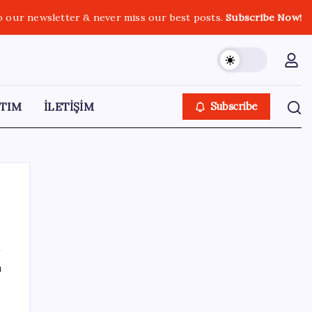
o our newsletter & never miss our best posts.
Subscribe Now!
TIM
İLETİŞİM
Subscribe
SON YAZILAR
ı
AÖL 3. Dönem sınav sonuçları açıklandı
mı? Açık Öğretim Lisesi sınav sonuçları