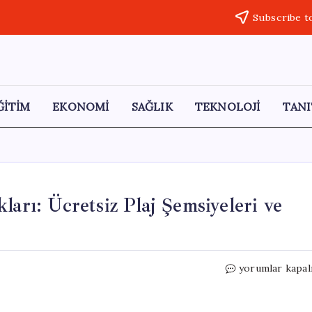
Subscribe t
ĞİTİM
EKONOMİ
SAĞLIK
TEKNOLOJİ
TANI
ları: Ücretsiz Plaj Şemsiyeleri ve
Marmaris’te
yorumlar kapal
Yaz
Sezonu
Hazırlıkları: