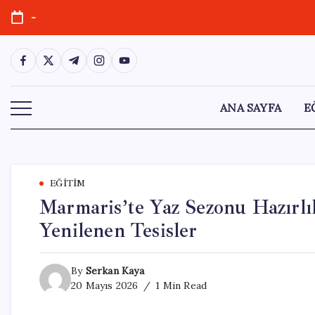
Skip
-
to
content
https://www.facebook.com/
https://twitter.com/
https://t.me/
https://www.instagram.com/
https://youtube.com/
ANA SAYFA
E
EĞITIM
Marmaris’te Yaz Sezonu Hazırlık
Yenilenen Tesisler
By
Serkan Kaya
20 Mayıs 2026
1 Min Read