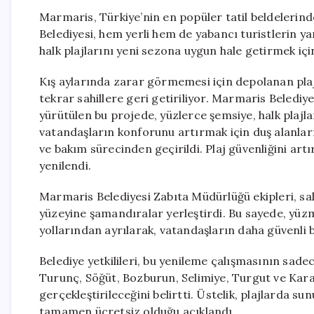
Marmaris, Türkiye’nin en popüler tatil beldelerin
Belediyesi, hem yerli hem de yabancı turistlerin yan
halk plajlarını yeni sezona uygun hale getirmek iç
Kış aylarında zarar görmemesi için depolanan plaj
tekrar sahillere geri getiriliyor. Marmaris Beled
yürütülen bu projede, yüzlerce şemsiye, halk plajla
vatandaşların konforunu artırmak için duş alanları
ve bakım sürecinden geçirildi. Plaj güvenliğini ar
yenilendi.
Marmaris Belediyesi Zabıta Müdürlüğü ekipleri, sahi
yüzeyine şamandıralar yerleştirdi. Bu sayede, yüzme
yollarından ayrılarak, vatandaşların daha güvenli 
Belediye yetkilileri, bu yenileme çalışmasının sadec
Turunç, Söğüt, Bozburun, Selimiye, Turgut ve Kara
gerçekleştirileceğini belirtti. Üstelik, plajlarda s
tamamen ücretsiz olduğu açıklandı.