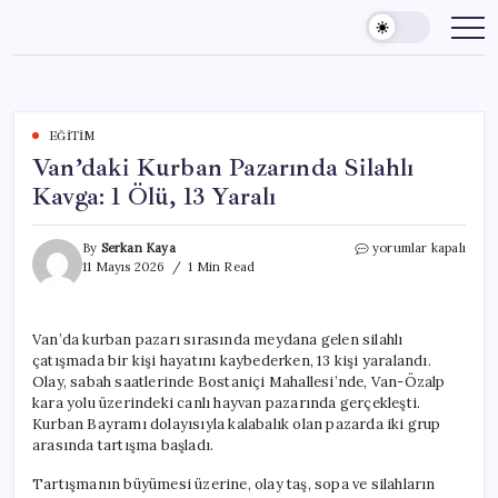
Skip
to
content
EĞITIM
Van’daki Kurban Pazarında Silahlı
Kavga: 1 Ölü, 13 Yaralı
Van’daki
By
Serkan Kaya
yorumlar kapalı
Kurban
11 Mayıs 2026
1 Min Read
Pazarında
Silahlı
Kavga:
Van’da kurban pazarı sırasında meydana gelen silahlı
1
çatışmada bir kişi hayatını kaybederken, 13 kişi yaralandı.
Ölü,
13
Olay, sabah saatlerinde Bostaniçi Mahallesi’nde, Van-Özalp
Yaralı
kara yolu üzerindeki canlı hayvan pazarında gerçekleşti.
için
Kurban Bayramı dolayısıyla kalabalık olan pazarda iki grup
arasında tartışma başladı.
Tartışmanın büyümesi üzerine, olay taş, sopa ve silahların