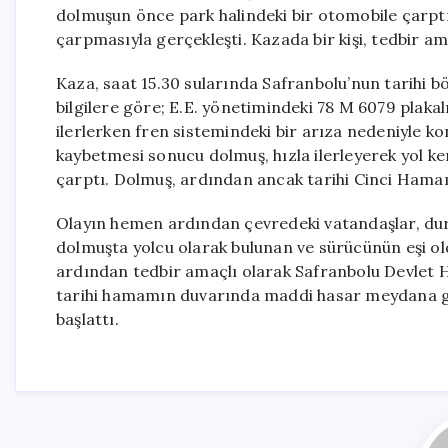
dolmuşun önce park halindeki bir otomobile çarpt
çarpmasıyla gerçekleşti. Kazada bir kişi, tedbir am
Kaza, saat 15.30 sularında Safranbolu’nun tarihi b
bilgilere göre; E.E. yönetimindeki 78 M 6079 plaka
ilerlerken fren sistemindeki bir arıza nedeniyle k
kaybetmesi sonucu dolmuş, hızla ilerleyerek yol k
çarptı. Dolmuş, ardından ancak tarihi Cinci Hamam
Olayın hemen ardından çevredeki vatandaşlar, duru
dolmuşta yolcu olarak bulunan ve sürücünün eşi oldu
ardından tedbir amaçlı olarak Safranbolu Devlet Ha
tarihi hamamın duvarında maddi hasar meydana geldi
başlattı.