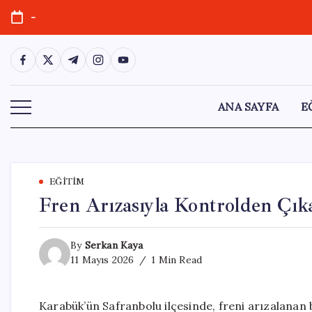
Skip
-
to
content
https://www.facebook.com/
https://twitter.com/
https://t.me/
https://www.instagram.com/
https://youtube.com/
ANA SAYFA
E
EĞITIM
Fren Arızasıyla Kontrolden Çı
By
Serkan Kaya
11 Mayıs 2026
1 Min Read
Karabük’ün Safranbolu ilçesinde, freni arızalanan 