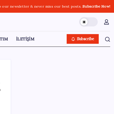
o our newsletter & never miss our best posts.
Subscribe Now!
TIM
İLETİŞİM
Subscribe
ı
SON YAZILAR
250 milyar $’lık Kerkük ortaklığı