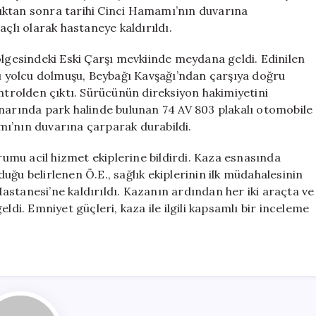
Tarihi
ıktan sonra tarihi Cinci Hamamı’nın duvarına
Hamama
açlı olarak hastaneye kaldırıldı.
Çarptı
için
ölgesindeki Eski Çarşı mevkiinde meydana geldi. Edinilen
lı yolcu dolmuşu, Beybağı Kavşağı’ndan çarşıya doğru
ontrolden çıktı. Sürücünün direksiyon hakimiyetini
enarında park halinde bulunan 74 AV 803 plakalı otomobile
ı’nın duvarına çarparak durabildi.
mu acil hizmet ekiplerine bildirdi. Kaza esnasında
ğu belirlenen Ö.E., sağlık ekiplerinin ilk müdahalesinin
stanesi’ne kaldırıldı. Kazanın ardından her iki araçta ve
. Emniyet güçleri, kaza ile ilgili kapsamlı bir inceleme