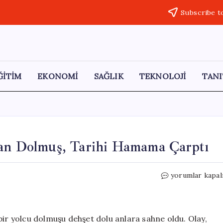
Subscribe t
ĞİTİM
EKONOMİ
SAĞLIK
TEKNOLOJİ
TANI
kan Dolmuş, Tarihi Hamama Çarptı
Fren
yorumlar kapal
Arızasıyla
Kontrolden
Çıkan
Dolmuş,
bir yolcu dolmuşu dehşet dolu anlara sahne oldu. Olay,