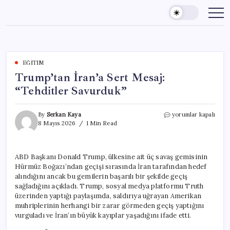
Skip
to
content
EĞITIM
Trump’tan İran’a Sert Mesaj:
“Tehditler Savurduk”
Trump’tan
By
Serkan Kaya
yorumlar kapalı
İran’a
8 Mayıs 2026
1 Min Read
Sert
Mesaj:
“Tehditler
ABD Başkanı Donald Trump, ülkesine ait üç savaş gemisinin
Savurduk”
Hürmüz Boğazı’ndan geçişi sırasında İran tarafından hedef
için
alındığını ancak bu gemilerin başarılı bir şekilde geçiş
sağladığını açıkladı. Trump, sosyal medya platformu Truth
üzerinden yaptığı paylaşımda, saldırıya uğrayan Amerikan
muhriplerinin herhangi bir zarar görmeden geçiş yaptığını
vurguladı ve İran’ın büyük kayıplar yaşadığını ifade etti.