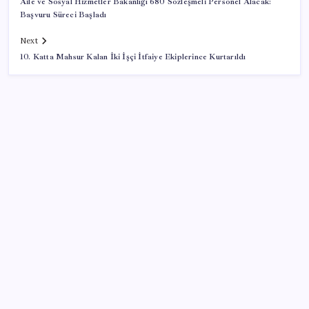
Aile ve Sosyal Hizmetler Bakanlığı 680 Sözleşmeli Personel Alacak:
Başvuru Süreci Başladı
Next
10. Katta Mahsur Kalan İki İşçi İtfaiye Ekiplerince Kurtarıldı
SON YAZILAR
Android 17 bazı Galaxy modelleri için veda
güncellemesi olacak
OpenAI’ın İlk Cihazı için Fiyat ve Tasarım Belli Oldu
PS5 Pro için PSSR 2.0 Güncellemesi Yolda: Tüm