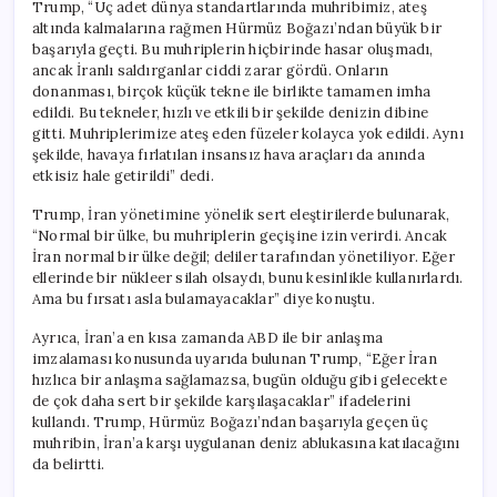
Trump, “Üç adet dünya standartlarında muhribimiz, ateş
altında kalmalarına rağmen Hürmüz Boğazı’ndan büyük bir
başarıyla geçti. Bu muhriplerin hiçbirinde hasar oluşmadı,
ancak İranlı saldırganlar ciddi zarar gördü. Onların
donanması, birçok küçük tekne ile birlikte tamamen imha
edildi. Bu tekneler, hızlı ve etkili bir şekilde denizin dibine
gitti. Muhriplerimize ateş eden füzeler kolayca yok edildi. Aynı
şekilde, havaya fırlatılan insansız hava araçları da anında
etkisiz hale getirildi” dedi.
Trump, İran yönetimine yönelik sert eleştirilerde bulunarak,
“Normal bir ülke, bu muhriplerin geçişine izin verirdi. Ancak
İran normal bir ülke değil; deliler tarafından yönetiliyor. Eğer
ellerinde bir nükleer silah olsaydı, bunu kesinlikle kullanırlardı.
Ama bu fırsatı asla bulamayacaklar” diye konuştu.
Ayrıca, İran’a en kısa zamanda ABD ile bir anlaşma
imzalaması konusunda uyarıda bulunan Trump, “Eğer İran
hızlıca bir anlaşma sağlamazsa, bugün olduğu gibi gelecekte
de çok daha sert bir şekilde karşılaşacaklar” ifadelerini
kullandı. Trump, Hürmüz Boğazı’ndan başarıyla geçen üç
muhribin, İran’a karşı uygulanan deniz ablukasına katılacağını
da belirtti.