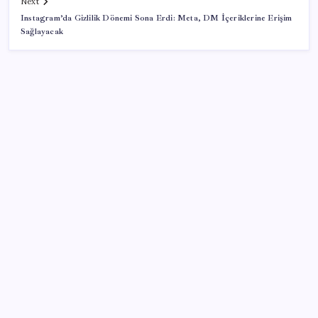
Next
Instagram’da Gizlilik Dönemi Sona Erdi: Meta, DM İçeriklerine Erişim
Sağlayacak
SON YAZILAR
250 milyar $’lık Kerkük ortaklığı
AÖL 3. Dönem sınav sonuçları açıklandı mı? Açık
Öğretim Lisesi sınav sonuçları nasıl ve nereden
öğrenilir?
Protein tutkusu ömrü kısaltıyor mu? Yüksek protein
trendine yeni uyarı