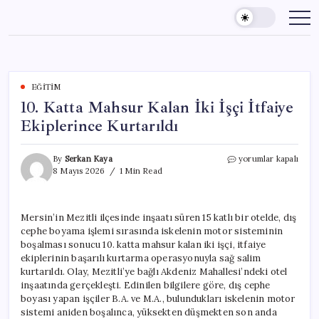
Skip
to
content
EĞITIM
10. Katta Mahsur Kalan İki İşçi İtfaiye
Ekiplerince Kurtarıldı
10.
By
Serkan Kaya
yorumlar kapalı
Katta
8 Mayıs 2026
1 Min Read
Mahsur
Kalan
İki
Mersin’in Mezitli ilçesinde inşaatı süren 15 katlı bir otelde, dış
İşçi
cephe boyama işlemi sırasında iskelenin motor sisteminin
İtfaiye
Ekiplerince
boşalması sonucu 10. katta mahsur kalan iki işçi, itfaiye
Kurtarıldı
ekiplerinin başarılı kurtarma operasyonuyla sağ salim
için
kurtarıldı. Olay, Mezitli’ye bağlı Akdeniz Mahallesi’ndeki otel
inşaatında gerçekleşti. Edinilen bilgilere göre, dış cephe
boyası yapan işçiler B.A. ve M.A., bulundukları iskelenin motor
sistemi aniden boşalınca, yüksekten düşmekten son anda