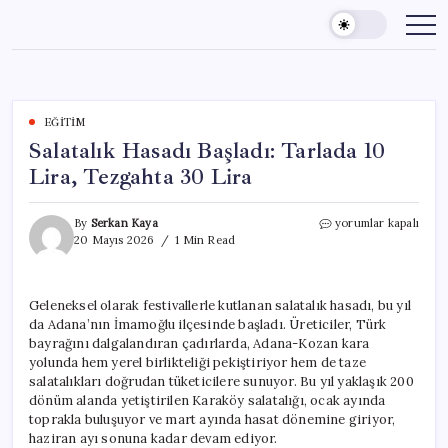
Skip
to
content
EĞITIM
Salatalık Hasadı Başladı: Tarlada 10
Lira, Tezgahta 30 Lira
Salatalık
By
Serkan Kaya
yorumlar kapalı
Hasadı
20 Mayıs 2026
1 Min Read
Başladı:
Tarlada
10
Geleneksel olarak festivallerle kutlanan salatalık hasadı, bu yıl
Lira,
da Adana’nın İmamoğlu ilçesinde başladı. Üreticiler, Türk
Tezgahta
30
bayrağını dalgalandıran çadırlarda, Adana-Kozan kara
Lira
yolunda hem yerel birlikteliği pekiştiriyor hem de taze
için
salatalıkları doğrudan tüketicilere sunuyor. Bu yıl yaklaşık 200
dönüm alanda yetiştirilen Karaköy salatalığı, ocak ayında
toprakla buluşuyor ve mart ayında hasat dönemine giriyor,
haziran ayı sonuna kadar devam ediyor.