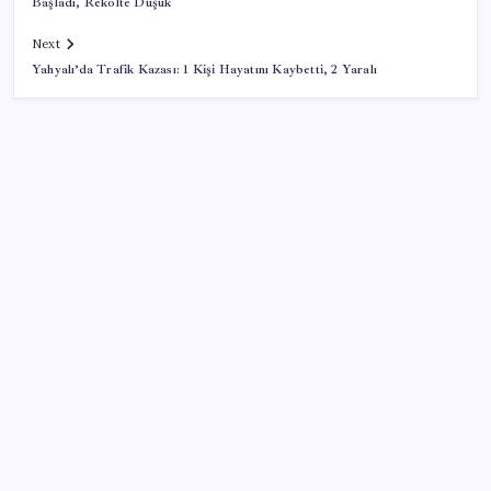
Başladı, Rekolte Düşük
Next
Yahyalı’da Trafik Kazası: 1 Kişi Hayatını Kaybetti, 2 Yaralı
SON YAZILAR
250 milyar $’lık Kerkük ortaklığı
AÖL 3. Dönem sınav sonuçları açıklandı mı? Açık
Öğretim Lisesi sınav sonuçları nasıl ve nereden
öğrenilir?
Protein tutkusu ömrü kısaltıyor mu? Yüksek protein