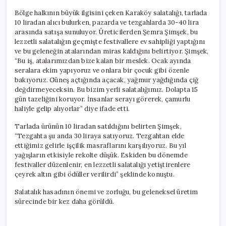
Bölge halkının büyük ilgisini çeken Karaköy salatalığı, tarlada
10 liradan alıcı bulurken, pazarda ve tezgahlarda 30-40 lira
arasında satışa sunuluyor. Üreticilerden Şemra Şimşek, bu
lezzetli salatalığın geçmişte festivallere ev sahipliği yaptığını
ve bu geleneğin atalarından miras kaldığını belirtiyor. Şimşek,
“Bu iş, atalarımızdan bize kalan bir meslek. Ocak ayında
seralara ekim yapıyoruz ve onlara bir çocuk gibi özenle
bakıyoruz. Güneş açtığında açacak, yağmur yağdığında çiğ
değdirmeyeceksin. Bu bizim yerli salatalığımız. Dolapta 15
gün tazeliğini koruyor. İnsanlar serayı görerek, çamurlu
haliyle gelip alıyorlar” diye ifade etti.
Tarlada ürünün 10 liradan satıldığını belirten Şimşek,
“Tezgahta şu anda 30 liraya satıyoruz. Tezgahtan elde
ettiğimiz gelirle işçilik masraflarını karşılıyoruz. Bu yıl
yağışların etkisiyle rekolte düşük. Eskiden bu dönemde
festivaller düzenlenir, en lezzetli salatalığı yetiştirenlere
çeyrek altın gibi ödüller verilirdi” şeklinde konuştu.
Salatalık hasadının önemi ve zorluğu, bu geleneksel üretim
sürecinde bir kez daha görüldü.