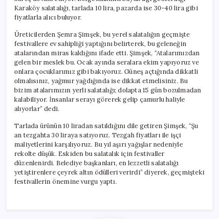
Karaköy salatalığı, tarlada 10 lira, pazarda ise 30-40 lira gibi
fiyatlarla alıcı buluyor.
Üreticilerden Şemra Şimşek, bu yerel salatalığın geçmişte
festivallere ev sahipliği yaptığını belirterek, bu geleneğin
atalarından miras kaldığını ifade etti. Şimşek, “Atalarımızdan
gelen bir meslek bu. Ocak ayında seralara ekim yapıyoruz ve
onlara çocuklarımız gibi bakıyoruz. Güneş açtığında dikkatli
olmalısınız, yağmur yağdığında ise dikkat etmelisiniz. Bu
bizim atalarımızın yerli salatalığı; dolapta 15 gün bozulmadan
kalabiliyor. İnsanlar serayı görerek gelip çamurlu haliyle
alıyorlar” dedi.
Tarlada ürünün 10 liradan satıldığını dile getiren Şimşek, “Şu
an tezgahta 30 liraya satıyoruz. Tezgah fiyatları ile işçi
maliyetlerini karşılıyoruz. Bu yıl aşırı yağışlar nedeniyle
rekolte düşük. Eskiden bu salatalık için festivaller
düzenlenirdi. Belediye başkanları, en lezzetli salatalığı
yetiştirenlere çeyrek altın ödülleri verirdi” diyerek, geçmişteki
festivallerin önemine vurgu yaptı.