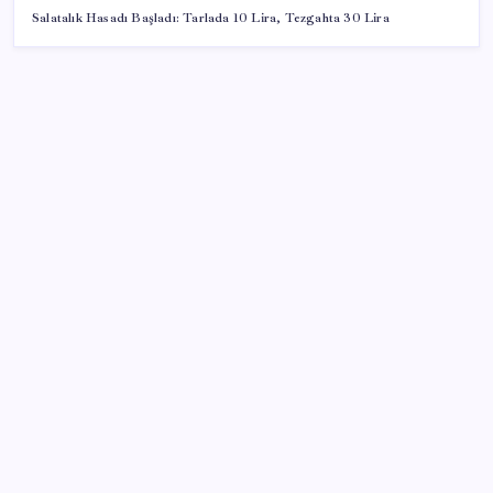
Salatalık Hasadı Başladı: Tarlada 10 Lira, Tezgahta 30 Lira
SON YAZILAR
250 milyar $’lık Kerkük ortaklığı
AÖL 3. Dönem sınav sonuçları açıklandı mı? Açık
Öğretim Lisesi sınav sonuçları nasıl ve nereden
öğrenilir?
Protein tutkusu ömrü kısaltıyor mu? Yüksek protein
trendine yeni uyarı
iPhone 20’de iPhone Air Esintileri: Cam Tasarım ve