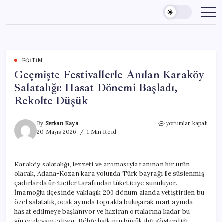
Skip
to
content
EĞITIM
Geçmişte Festivallerle Anılan Karaköy
Salatalığı: Hasat Dönemi Başladı,
Rekolte Düşük
Geçmişte
By
Serkan Kaya
yorumlar kapalı
Festivallerle
20 Mayıs 2026
1 Min Read
Anılan
Karaköy
Salatalığı:
Karaköy salatalığı, lezzeti ve aromasıyla tanınan bir ürün
Hasat
olarak, Adana-Kozan kara yolunda Türk bayrağı ile süslenmiş
Dönemi
Başladı,
çadırlarda üreticiler tarafından tüketiciye sunuluyor.
Rekolte
İmamoğlu ilçesinde yaklaşık 200 dönüm alanda yetiştirilen bu
Düşük
özel salatalık, ocak ayında toprakla buluşarak mart ayında
için
hasat edilmeye başlanıyor ve haziran ortalarına kadar bu
süreç devam ediyor. Bölge halkının büyük ilgi gösterdiği