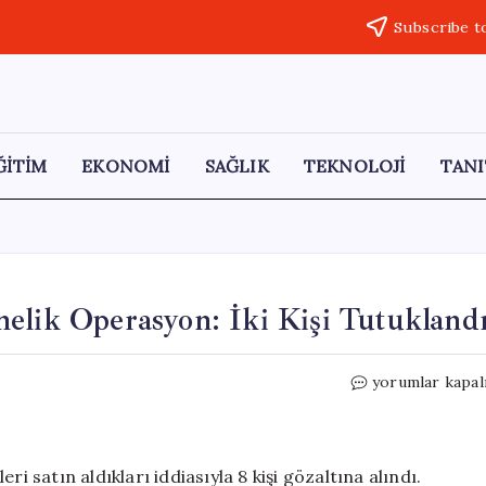
Subscribe t
ĞİTİM
EKONOMİ
SAĞLIK
TEKNOLOJİ
TANI
elik Operasyon: İki Kişi Tutukland
Muğla’da
yorumlar kapal
Çocuk
İstismarına
Yönelik
Operasyon:
i satın aldıkları iddiasıyla 8 kişi gözaltına alındı.