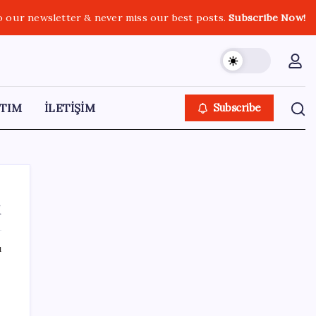
o our newsletter & never miss our best posts.
Subscribe Now!
TIM
İLETİŞİM
Subscribe
ı
ı
SON YAZILAR
250 milyar $’lık Kerkük ortaklığı