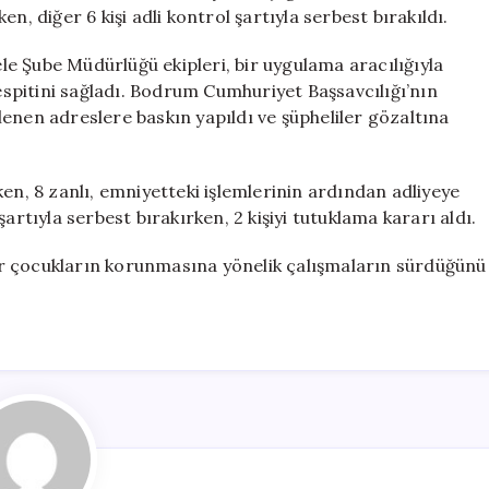
İki
n, diğer 6 kişi adli kontrol şartıyla serbest bırakıldı.
Kişi
Tutuklandı
e Şube Müdürlüğü ekipleri, bir uygulama aracılığıyla
için
tespitini sağladı. Bodrum Cumhuriyet Başsavcılığı’nın
enen adreslere baskın yapıldı ve şüpheliler gözaltına
en, 8 zanlı, emniyetteki işlemlerinin ardından adliyeye
l şartıyla serbest bırakırken, 2 kişiyi tutuklama kararı aldı.
iler çocukların korunmasına yönelik çalışmaların sürdüğünü