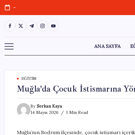
Skip
-
to
content
https://www.facebook.com/
https://twitter.com/
https://t.me/
https://www.instagram.com/
https://youtube.com/
ANA SAYFA
E
EĞITIM
Muğla’da Çocuk İstismarına Yön
By
Serkan Kaya
14 Mayıs 2026
1 Min Read
Muğla’nın Bodrum ilçesinde, çocuk istismarı içerikler