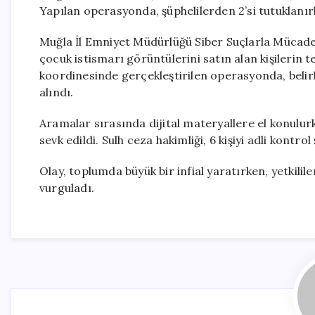
Yapılan operasyonda, şüphelilerden 2’si tutuklanırke
Muğla İl Emniyet Müdürlüğü Siber Suçlarla Mücadel
çocuk istismarı görüntülerini satın alan kişilerin 
koordinesinde gerçekleştirilen operasyonda, belirl
alındı.
Aramalar sırasında dijital materyallere el konulurk
sevk edildi. Sulh ceza hakimliği, 6 kişiyi adli kontro
Olay, toplumda büyük bir infial yaratırken, yetkil
vurguladı.