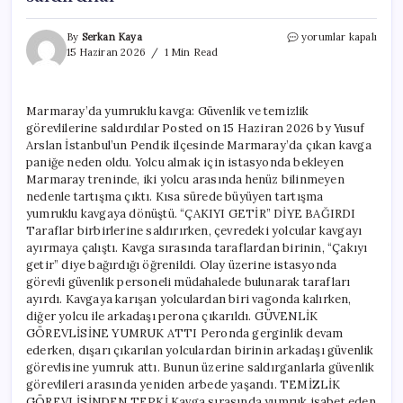
Marmaray’da
By
Serkan Kaya
yorumlar kapalı
yumruklu
15 Haziran 2026
1 Min Read
kavga:
Güvenlik
ve
Marmaray’da yumruklu kavga: Güvenlik ve temizlik
temizlik
görevlilerine saldırdılar Posted on 15 Haziran 2026 by Yusuf
görevlilerine
saldırdılar
Arslan İstanbul’un Pendik ilçesinde Marmaray’da çıkan kavga
için
paniğe neden oldu. Yolcu almak için istasyonda bekleyen
Marmaray treninde, iki yolcu arasında henüz bilinmeyen
nedenle tartışma çıktı. Kısa sürede büyüyen tartışma
yumruklu kavgaya dönüştü. “ÇAKIYI GETİR” DİYE BAĞIRDI
Taraflar birbirlerine saldırırken, çevredeki yolcular kavgayı
ayırmaya çalıştı. Kavga sırasında taraflardan birinin, “Çakıyı
getir” diye bağırdığı öğrenildi. Olay üzerine istasyonda
görevli güvenlik personeli müdahalede bulunarak tarafları
ayırdı. Kavgaya karışan yolculardan biri vagonda kalırken,
diğer yolcu ile arkadaşı perona çıkarıldı. GÜVENLİK
GÖREVLİSİNE YUMRUK ATTI Peronda gerginlik devam
ederken, dışarı çıkarılan yolculardan birinin arkadaşı güvenlik
görevlisine yumruk attı. Bunun üzerine saldırganlarla güvenlik
görevlileri arasında yeniden arbede yaşandı. TEMİZLİK
GÖREVLİSİNDEN TEPKİ Kavga sırasında yumruk isabet eden