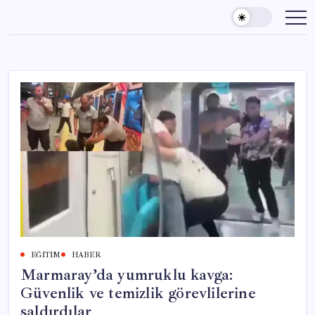
Skip
to
content
EĞITIM
HABER
Marmaray’da yumruklu kavga:
Güvenlik ve temizlik görevlilerine
saldırdılar