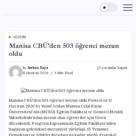
Skip
to
content
EĞITIM
Manisa CBÜ’den 503 öğrenci mezun
oldu
Manisa
By
Serkan Kaya
yorumlar kapalı
CBÜ’den
11 Haziran 2026
1 Min Read
503
öğrenci
mezun
oldu
için
Manisa CBÜ’den 503 öğrenci mezun oldu Posted on 11
Haziran 2026 by Yusuf Arslan Manisa Celal Bayar
Üniversitesi’nin (MCBÜ) Eğitim Fakültesi ve Demirci Meslek
Yüksekokulu’ndan mezun olan öğrenciler için tören
düzenlendi. Program kapsamında Eğitim Fakültesi’nden
başlayan geleneksel mezuniyet yürüyüşü, 15 Temmuz
Demokrasi ve Şehitler Meydanı’na kadar sürdü. Protokol