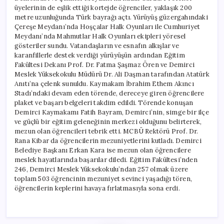
üyelerinin de eşlik ettiği kortejde öğrenciler, yaklaşık 200
metre uzunluğunda Türk bayrağı açtı. Yürüyüş güzergahındaki
Çereşe Meydanı’nda Hoşçalar Halk Oyunları ile Cumhuriyet
Meydanı’nda Mahmutlar Halk Oyunları ekipleri yöresel
gösteriler sundu. Vatandaşların ve esnafın alkışlar ve
karanfillerle destek verdiği yürüyüşün ardından Eğitim
Fakültesi Dekanı Prof. Dr. Fatma Şaşmaz Ören ve Demirci
Meslek Yüksekokulu Müdürü Dr. Ali Daşman tarafından Atatürk
Anıtı’na çelenk sunuldu. Kaymakam İbrahim Ethem Akıncı
Stadı’ndaki devam eden törende, dereceye giren öğrencilere
plaket ve başarı belgeleri takdim edildi. Törende konuşan
Demirci Kaymakamı Fatih Bayram, Demirci’nin, simge bir ilçe
ve güçlü bir eğitim geleneğinin merkezi olduğunu belirterek,
mezun olan öğrencileri tebrik etti. MCBÜ Rektörü Prof. Dr.
Rana Kibar da öğrencilerin mezuniyetlerini kutladı. Demirci
Belediye Başkanı Erkan Kara ise mezun olan öğrencilere
meslek hayatlarında başarılar diledi. Eğitim Fakültesi’nden
246, Demirci Meslek Yüksekokulu’ndan 257 olmak üzere
toplam 503 öğrencinin mezuniyet sevinci yaşadığı tören,
öğrencilerin keplerini havaya fırlatmasıyla sona erdi.