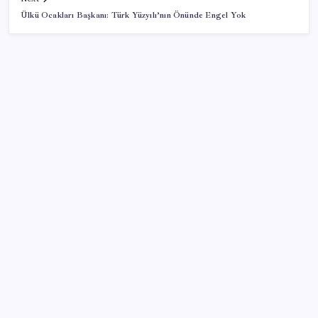
Ülkü Ocakları Başkanı: Türk Yüzyılı’nın Önünde Engel Yok
SON YAZILAR
Pezeşkiyan: Teslim olmaya zorlanırsak savaşırız,
boyun eğmeyiz
Android 17 bazı Galaxy modelleri için veda
güncellemesi olacak
OpenAI’ın İlk Cihazı için Fiyat ve Tasarım Belli Oldu
PS5 Pro için PSSR 2.0 Güncellemesi Yolda: Tüm
Oyunlara Geliyor