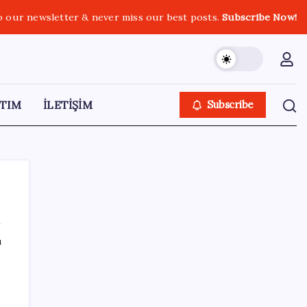
o our newsletter & never miss our best posts.
Subscribe Now!
TIM
İLETİŞİM
Subscribe
ı
SON YAZILAR
Pezeşkiyan: Teslim olmaya zorlanırsak
savaşırız, boyun eğmeyiz