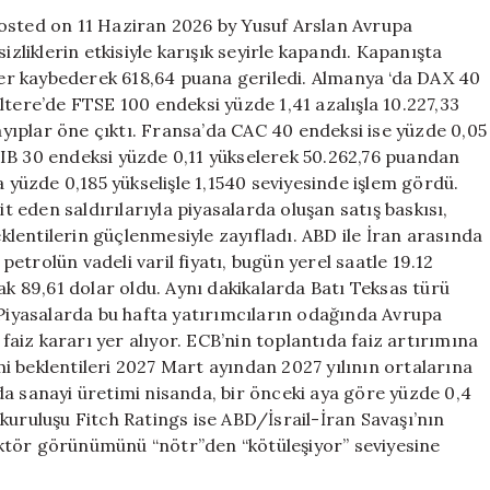
tamamladı
Posted on 11 Haziran 2026 by Yusuf Arslan Avrupa
için
izliklerin etkisiyle karışık seyirle kapandı. Kapanışta
r kaybederek 618,64 puana geriledi. Almanya ‘da DAX 40
ltere’de FTSE 100 endeksi yüzde 1,41 azalışla 10.227,33
kayıplar öne çıktı. Fransa’da CAC 40 endeksi ise yüzde 0,05
IB 30 endeksi yüzde 0,11 yükselerek 50.262,76 puandan
a yüzde 0,185 yükselişle 1,1540 seviyesinde işlem gördü.
it eden saldırılarıyla piyasalarda oluşan satış baskısı,
lentilerin güçlenmesiyle zayıfladı. ABD ile İran arasında
trolün vadeli varil fiyatı, bugün yerel saatle 19.12
ak 89,61 dolar oldu. Aynı dakikalarda Batı Teksas türü
 Piyasalarda bu hafta yatırımcıların odağında Avrupa
iz kararı yer alıyor. ECB’nin toplantıda faiz artırımına
imi beklentileri 2027 Mart ayından 2027 yılının ortalarına
a sanayi üretimi nisanda, bir önceki aya göre yüzde 0,4
kuruluşu Fitch Ratings ise ABD/İsrail-İran Savaşı’nın
 sektör görünümünü “nötr”den “kötüleşiyor” seviyesine