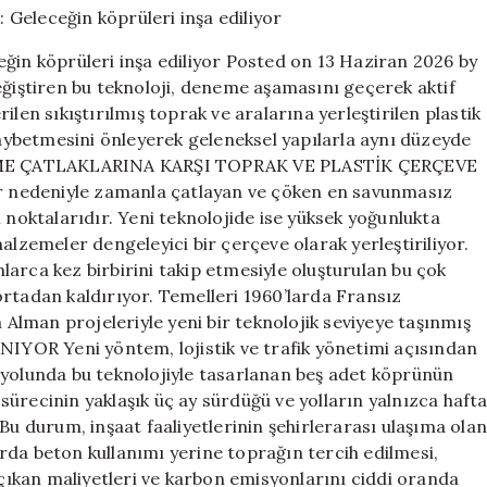
karışacak:
Geleceğin
eğin köprüleri inşa ediliyor Posted on 13 Haziran 2026 by
köprüleri
eğiştiren bu teknoloji, deneme aşamasını geçerek aktif
inşa
len sıkıştırılmış toprak ve aralarına yerleştirilen plastik
ediliyor
için
 kaybetmesini önleyerek geleneksel yapılarla aynı düzeyde
RME ÇATLAKLARINA KARŞI TOPRAK VE PLASTİK ÇERÇEVE
ler nedeniyle zamanla çatlayan ve çöken en savunmasız
 noktalarıdır. Yeni teknolojide ise yüksek yoğunlukta
alzemeler dengeleyici bir çerçeve olarak yerleştiriliyor.
arca kez birbirini takip etmesiyle oluşturulan bu çok
ortadan kaldırıyor. Temelleri 1960’larda Fransız
lman projeleriyle yeni bir teknolojik seviyeye taşınmış
 Yeni yöntem, lojistik ve trafik yönetimi açısından
oyolunda bu teknolojiyle tasarlanan beş adet köprünün
ürecinin yaklaşık üç ay sürdüğü ve yolların yalnızca haft
i. Bu durum, inşaat faaliyetlerinin şehirlerarası ulaşıma olan
rda beton kullanımı yerine toprağın tercih edilmesi,
ıkan maliyetleri ve karbon emisyonlarını ciddi oranda