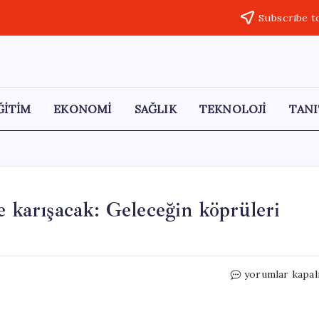
Subscribe t
ĞİTİM
EKONOMİ
SAĞLIK
TEKNOLOJİ
TANI
e karışacak: Geleceğin köprüleri
Köprü
yorumlar kapal
inşaatlarında
beton
tarihe