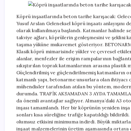
Köprü inşaatlarında beton tarihe karışacak: Gelec
Yusuf Arslan Geleneksel köprü inşaatı anlayışını d
olarak kullanılmaya başlandı. Katmanlar halinde seri
takviye ağları, köprülerin genleşmesini ve şeklini
taşıma yüküne mukavemet gösteriyor. BETONA
Klasik köprü mimarisinde yükler ve çevresel etki
alanlar, menfezler ile erişim rampalarının bağlantı
sıkıştırılan toprak katmanlarının arasına plastik m
Güçlendirilmiş ve güçlendirilmemiş katmanların onl
katmanlı yapı, betonarme unsurlara olan ihtiyacı 
mühendisler tarafından atılan bu yöntem, modern A
durumda. TRAFİK AKSAMADAN 3 AYDA TAMAMLANIYOR
da önemli avantajlar sağlıyor. Almanya’daki A3 ot
inşası tamamlandı. Her bir köprünün yeniden inşa s
sonları kısa süreliğine trafiğe kapatıldığı bildirild
olumsuz etkisini minimuma indirdi. Büyük miktarla
inşaat malzemelerinin üretim aşamasında ortaya ç