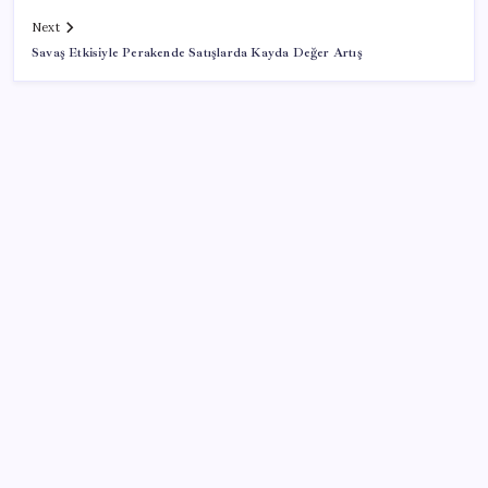
Next
Savaş Etkisiyle Perakende Satışlarda Kayda Değer Artış
SON YAZILAR
Pezeşkiyan: Teslim olmaya zorlanırsak savaşırız,
boyun eğmeyiz
Android 17 bazı Galaxy modelleri için veda
güncellemesi olacak
OpenAI’ın İlk Cihazı için Fiyat ve Tasarım Belli Oldu