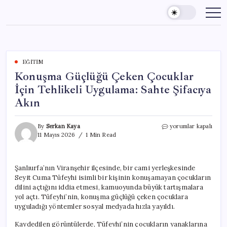
Skip
to
content
EĞITIM
Konuşma Güçlüğü Çeken Çocuklar
İçin Tehlikeli Uygulama: Sahte Şifacıya
Akın
Konuşma
By
Serkan Kaya
yorumlar kapalı
Güçlüğü
11 Mayıs 2026
1 Min Read
Çeken
Çocuklar
İçin
Şanlıurfa’nın Viranşehir ilçesinde, bir cami yerleşkesinde
Tehlikeli
Seyit Cuma Tüfeyhi isimli bir kişinin konuşamayan çocukların
Uygulama:
Sahte
dilini açtığını iddia etmesi, kamuoyunda büyük tartışmalara
Şifacıya
yol açtı. Tüfeyhi’nin, konuşma güçlüğü çeken çocuklara
Akın
uyguladığı yöntemler sosyal medyada hızla yayıldı.
için
Kaydedilen görüntülerde, Tüfeyhi’nin çocukların yanaklarına