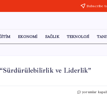
Subscribe t
ĞİTİM
EKONOMİ
SAĞLIK
TEKNOLOJİ
TANI
ürdürülebilirlik ve Liderlik”
BeeMagnetics,
yorumlar kapal
CWIEME
2026
“Sürdürülebilirl