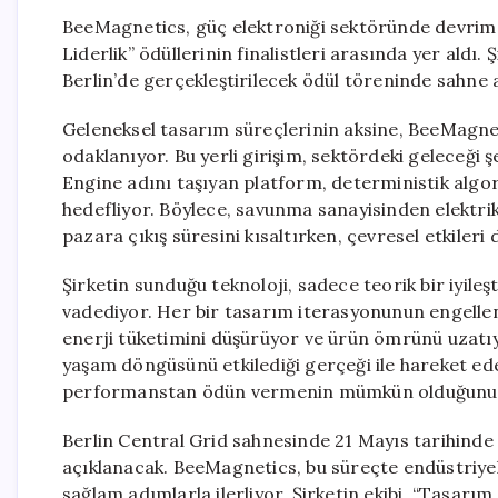
BeeMagnetics, güç elektroniği sektöründe devrim 
Liderlik” ödüllerinin finalistleri arasında yer aldı.
Berlin’de gerçekleştirilecek ödül töreninde sahne 
Geleneksel tasarım süreçlerinin aksine, BeeMagne
odaklanıyor. Bu yerli girişim, sektördeki geleceği 
Engine adını taşıyan platform, deterministik alg
hedefliyor. Böylece, savunma sanayisinden elektrik
pazara çıkış süresini kısaltırken, çevresel etkileri 
Şirketin sunduğu teknoloji, sadece teorik bir iyile
vadediyor. Her bir tasarım iterasyonunun engellen
enerji tüketimini düşürüyor ve ürün ömrünü uzat
yaşam döngüsünü etkilediği gerçeği ile hareket ed
performanstan ödün vermenin mümkün olduğunu k
Berlin Central Grid sahnesinde 21 Mayıs tarihinde
açıklanacak. BeeMagnetics, bu süreçte endüstriye
sağlam adımlarla ilerliyor. Şirketin ekibi, “Tasar