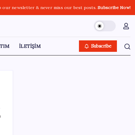
o our newsletter & never miss our best posts.
Subscribe Now!
TIM
İLETİŞİM
Subscribe
SON YAZILAR
ı
250 milyar $’lık Kerkük ortaklığı
ik