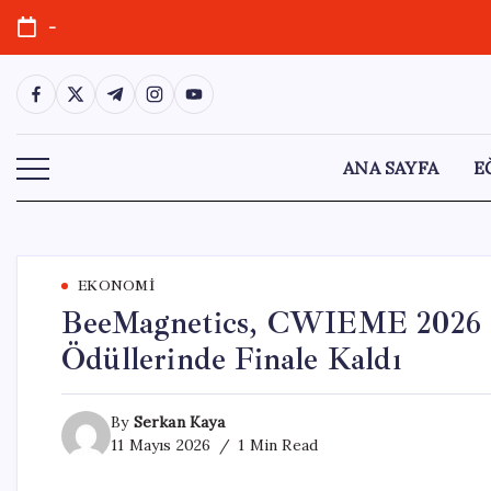
Skip
-
to
content
https://www.facebook.com/
https://twitter.com/
https://t.me/
https://www.instagram.com/
https://youtube.com/
ANA SAYFA
E
EKONOMI
BeeMagnetics, CWIEME 2026 “S
Ödüllerinde Finale Kaldı
By
Serkan Kaya
11 Mayıs 2026
1 Min Read