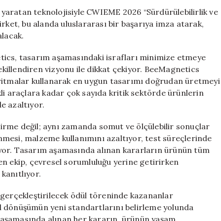
ve
yaratan teknolojisiyle CWIEME 2026 “Sürdürülebilirlik ve
Liderlik”
 Şirket, bu alanda uluslararası bir başarıya imza atarak,
Ödüllerinde
alacak.
Finale
Kaldı
tics, tasarım aşamasındaki israfları minimize etmeye
için
şekillendiren vizyonu ile dikkat çekiyor. BeeMagnetics
oritmalar kullanarak en uygun tasarımı doğrudan üretmeyi
li araçlara kadar çok sayıda kritik sektörde ürünlerin
de azaltıyor.
ştirme değil; aynı zamanda somut ve ölçülebilir sonuçlar
mesi, malzeme kullanımını azaltıyor, test süreçlerinde
ıyor. Tasarım aşamasında alınan kararların ürünün tüm
en ekip, çevresel sorumluluğu yerine getirirken
anıtlıyor.
 gerçekleştirilecek ödül töreninde kazananlar
l dönüşümün yeni standartlarını belirleme yolunda
ım aşamasında alınan her kararın, ürünün yaşam