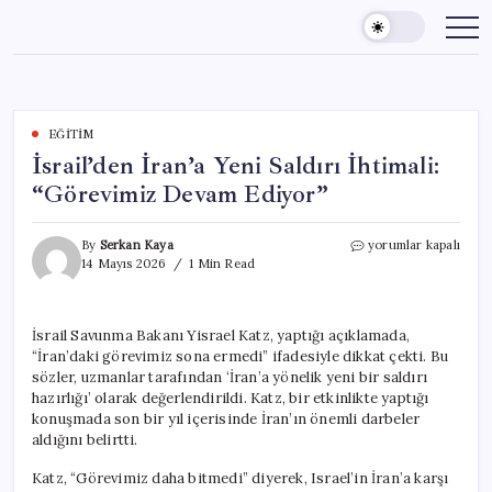
Skip
to
content
EĞITIM
İsrail’den İran’a Yeni Saldırı İhtimali:
“Görevimiz Devam Ediyor”
İsrail’den
By
Serkan Kaya
yorumlar kapalı
İran’a
14 Mayıs 2026
1 Min Read
Yeni
Saldırı
İhtimali:
İsrail Savunma Bakanı Yisrael Katz, yaptığı açıklamada,
“Görevimiz
“İran’daki görevimiz sona ermedi” ifadesiyle dikkat çekti. Bu
Devam
Ediyor”
sözler, uzmanlar tarafından ‘İran’a yönelik yeni bir saldırı
için
hazırlığı’ olarak değerlendirildi. Katz, bir etkinlikte yaptığı
konuşmada son bir yıl içerisinde İran’ın önemli darbeler
aldığını belirtti.
Katz, “Görevimiz daha bitmedi” diyerek, Israel’in İran’a karşı