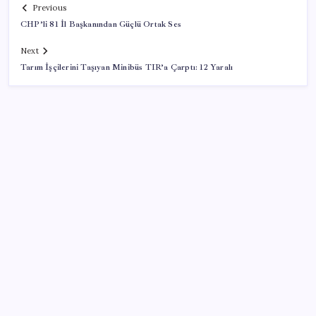
Previous
CHP’li 81 İl Başkanından Güçlü Ortak Ses
Next
Tarım İşçilerini Taşıyan Minibüs TIR’a Çarptı: 12 Yaralı
SON YAZILAR
250 milyar $’lık Kerkük ortaklığı
AÖL 3. Dönem sınav sonuçları açıklandı mı? Açık
Öğretim Lisesi sınav sonuçları nasıl ve nereden
öğrenilir?