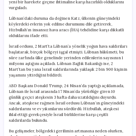
yeni bir harekete geçme ihtimaline karşı hazırlıklı olduklarını
vurguladı.
Lübnan’daki duruma da değinen Katz, ülkenin güneyindeki
köylerdeki evlerin yok edilme durumunu dile getirerek,
Hizbullah’ın insansız hava aracı (İHA) tehdidine karşı dikkatli
olduklarını ifade etti.
İsrail ordusu, 2 Mart’ta Lübnan’a yönelik yoğun hava saldırıları
başlatarak, birçok bölgeyi işgal etmişti. Lübnan hükümeti, bu
süre zarfında ülke genelinde yerinden edilenlerin sayısının 1
milyonu aştığını açıkladı. Lübnan Sağlık Bakanlığı ise, 2
Mart’tan bu yana İsrail saldırılarında yaklaşık 2 bin 900 kişinin
yaşamını yitirdiğini bildirdi.
ABD Başkanı Donald Trump, 24 Nisan’da yaptığı açıklamada,
Lübnan ile İsrail arasında 17 Nisan’da yürürlüğe giren 10
günlük geçici ateşkesin 3 hafta daha uzatıldığını duyurdu.
Ancak, ateşkese rağmen İsrail ordusu Lübnan’ın güneyindeki
saldırılarını ve ev yıkımlarını sürdürdü. Hizbullah, ateşkesi
ihlal ettiği gerekçesiyle İsrail birliklerine karşı çeşitli
saldırılarda bulundu.
Bu gelişmeler, bölgedeki gerilimin artmasına neden olurken,