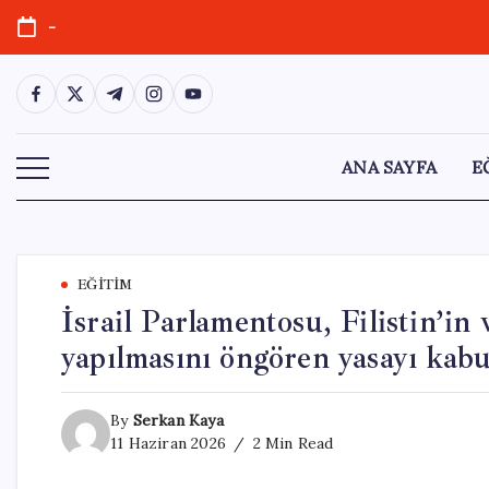
Skip
-
to
content
https://www.facebook.com/
https://twitter.com/
https://t.me/
https://www.instagram.com/
https://youtube.com/
ANA SAYFA
E
EĞITIM
İsrail Parlamentosu, Filistin’in 
yapılmasını öngören yasayı kabul
By
Serkan Kaya
11 Haziran 2026
2 Min Read