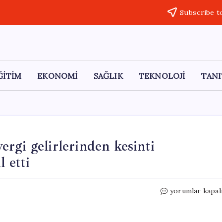
Subscribe t
ĞİTİM
EKONOMİ
SAĞLIK
TEKNOLOJİ
TANI
vergi gelirlerinden kesinti
 etti
İsrail
yorumlar kapal
Parlamentosu,
Filistin’in
vergi