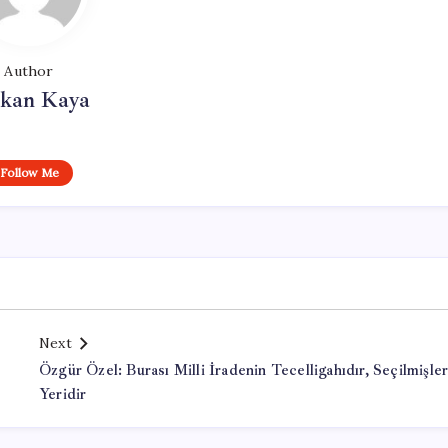
Author
rkan Kaya
Follow Me
Next
Özgür Özel: Burası Milli İradenin Tecelligahıdır, Seçilmişler
Yeridir