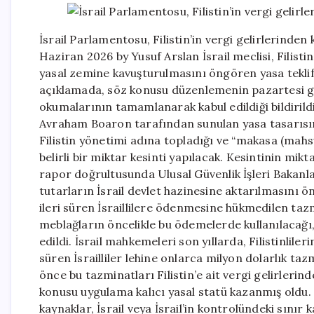
İsrail Parlamentosu, Filistin’in vergi gelirlerinden
Haziran 2026 by Yusuf Arslan İsrail meclisi, Filisti
yasal zemine kavuşturulmasını öngören yasa teklifini
açıklamada, söz konusu düzenlemenin pazartesi gü
okumalarının tamamlanarak kabul edildiği bildirildi.
Avraham Boaron tarafından sunulan yasa tasarısının k
Filistin yönetimi adına topladığı ve “makasa (mahsu
belirli bir miktar kesinti yapılacak. Kesintinin mik
rapor doğrultusunda Ulusal Güvenlik İşleri Bakanla
tutarların İsrail devlet hazinesine aktarılmasını
ileri süren İsraillilere ödenmesine hükmedilen ta
meblağların öncelikle bu ödemelerde kullanılacağı,
edildi. İsrail mahkemeleri son yıllarda, Filistinlile
süren İsrailliler lehine onlarca milyon dolarlık ta
önce bu tazminatları Filistin’e ait vergi gelirleri
konusu uygulama kalıcı yasal statü kazanmış oldu. F
kaynaklar, İsrail veya İsrail’in kontrolündeki sınır