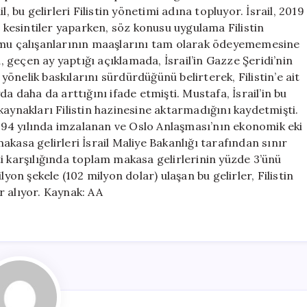
, bu gelirleri Filistin yönetimi adına topluyor. İsrail, 2019
n kesintiler yaparken, söz konusu uygulama Filistin
kamu çalışanlarının maaşlarını tam olarak ödeyememesine
geçen ay yaptığı açıklamada, İsrail’in Gazze Şeridi’nin
 yönelik baskılarını sürdürdüğünü belirterek, Filistin’e ait
a daha da arttığını ifade etmişti. Mustafa, İsrail’in bu
kaynakları Filistin hazinesine aktarmadığını kaydetmişti.
 1994 yılında imzalanan ve Oslo Anlaşması’nın ekonomik eki
kasa gelirleri İsrail Maliye Bakanlığı tarafından sınır
meti karşılığında toplam makasa gelirlerinin yüzde 3’ünü
yon şekele (102 milyon dolar) ulaşan bu gelirler, Filistin
r alıyor. Kaynak: AA