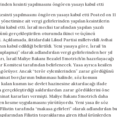
gelirlerinden
kesinti
 kesinti yapılmasını öngören yasayı kabul etti Posted on 11
yapılmasını
n yönetimine ait vergi gelirlerinden yapılan kesintilerin
öngören
 kabul etti. İsrail meclisi tarafından yapılan yazılı
yasayı
kabul
nü gerçekleştirilen oturumda ikinci ve üçüncü
etti
 Açıklamada, iktidardaki Likud Partisi milletvekili Avihai
için
abul edildiği belirtildi. Yeni yasaya göre, İsrail ‘in
plaşma)” olarak adlandırılan vergi gelirlerinden her yıl
tarı, İsrail Maliye Bakanı Bezalel Smotrich’in hazırlayacağı
r Komitesi tarafından belirlenecek. Yasa ayrıca kesilen
 öngörüyor. Ancak “terör eylemlerinden” zarar gördüğünü
zminat borçlarının bulunması halinde, söz konusu
 kalan kısmın ise devlet hazinesine aktarılacağı ifade
rin gerçekleştirdiği saldırılardan zarar gördüklerini öne
zminat kararları vermişti. Maliye Bakanı Smotrich daha
nden kesme uygulamasını yürütüyordu. Yeni yasa ile söz
ilistin tarafında “makasa gelirleri” olarak adlandırılan b
 kapılarından Filistin topraklarına giren ithal ürünlerden