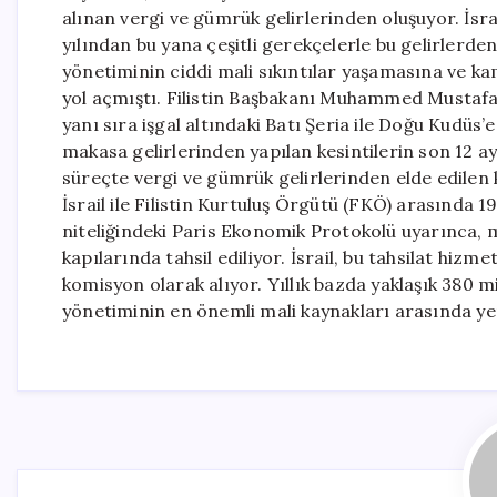
alınan vergi ve gümrük gelirlerinden oluşuyor. İsrail
yılından bu yana çeşitli gerekçelerle bu gelirlerde
yönetiminin ciddi mali sıkıntılar yaşamasına ve 
yol açmıştı. Filistin Başbakanı Muhammed Mustafa, 
yanı sıra işgal altındaki Batı Şeria ile Doğu Kudüs’e
makasa gelirlerinden yapılan kesintilerin son 12 ayd
süreçte vergi ve gümrük gelirlerinden elde edilen 
İsrail ile Filistin Kurtuluş Örgütü (FKÖ) arasında
niteliğindeki Paris Ekonomik Protokolü uyarınca, ma
kapılarında tahsil ediliyor. İsrail, bu tahsilat hiz
komisyon olarak alıyor. Yıllık bazda yaklaşık 380 mil
yönetiminin en önemli mali kaynakları arasında ye