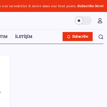
o our newsletter & never miss our best posts.
Subscribe Now!
TIM
İLETİŞİM
Subscribe
SON YAZILAR
ı
Android 17 bazı Galaxy modelleri için veda
güncellemesi olacak