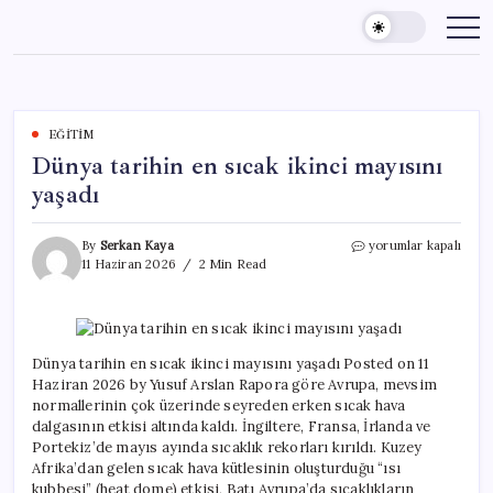
Skip
to
content
EĞITIM
Dünya tarihin en sıcak ikinci mayısını
yaşadı
Dünya
By
Serkan Kaya
yorumlar kapalı
tarihin
11 Haziran 2026
2 Min Read
en
sıcak
ikinci
mayısını
yaşadı
Dünya tarihin en sıcak ikinci mayısını yaşadı Posted on 11
için
Haziran 2026 by Yusuf Arslan Rapora göre Avrupa, mevsim
normallerinin çok üzerinde seyreden erken sıcak hava
dalgasının etkisi altında kaldı. İngiltere, Fransa, İrlanda ve
Portekiz’de mayıs ayında sıcaklık rekorları kırıldı. Kuzey
Afrika’dan gelen sıcak hava kütlesinin oluşturduğu “ısı
kubbesi” (heat dome) etkisi, Batı Avrupa’da sıcaklıkların