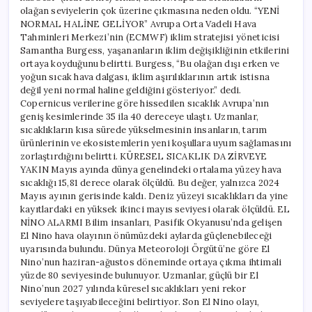
olağan seviyelerin çok üzerine çıkmasına neden oldu. “YENİ
NORMAL HALİNE GELİYOR” Avrupa Orta Vadeli Hava
Tahminleri Merkezi’nin (ECMWF) iklim stratejisi yöneticisi
Samantha Burgess, yaşananların iklim değişikliğinin etkilerini
ortaya koyduğunu belirtti. Burgess, “Bu olağan dışı erken ve
yoğun sıcak hava dalgası, iklim aşırılıklarının artık istisna
değil yeni normal haline geldiğini gösteriyor.” dedi.
Copernicus verilerine göre hissedilen sıcaklık Avrupa’nın
geniş kesimlerinde 35 ila 40 dereceye ulaştı. Uzmanlar,
sıcaklıkların kısa sürede yükselmesinin insanların, tarım
ürünlerinin ve ekosistemlerin yeni koşullara uyum sağlamasını
zorlaştırdığını belirtti. KÜRESEL SICAKLIK DA ZİRVEYE
YAKIN Mayıs ayında dünya genelindeki ortalama yüzey hava
sıcaklığı 15,81 derece olarak ölçüldü. Bu değer, yalnızca 2024
Mayıs ayının gerisinde kaldı. Deniz yüzeyi sıcaklıkları da yine
kayıtlardaki en yüksek ikinci mayıs seviyesi olarak ölçüldü. EL
NİNO ALARMI Bilim insanları, Pasifik Okyanusu’nda gelişen
El Nino hava olayının önümüzdeki aylarda güçlenebileceği
uyarısında bulundu. Dünya Meteoroloji Örgütü’ne göre El
Nino’nun haziran-ağustos döneminde ortaya çıkma ihtimali
yüzde 80 seviyesinde bulunuyor. Uzmanlar, güçlü bir El
Nino’nun 2027 yılında küresel sıcaklıkları yeni rekor
seviyelere taşıyabileceğini belirtiyor. Son El Nino olayı,