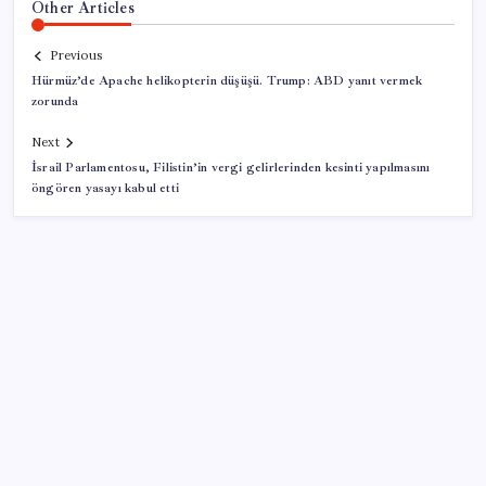
Other Articles
Previous
Hürmüz’de Apache helikopterin düşüşü. Trump: ABD yanıt vermek
zorunda
Next
İsrail Parlamentosu, Filistin’in vergi gelirlerinden kesinti yapılmasını
öngören yasayı kabul etti
SON YAZILAR
250 milyar $’lık Kerkük ortaklığı