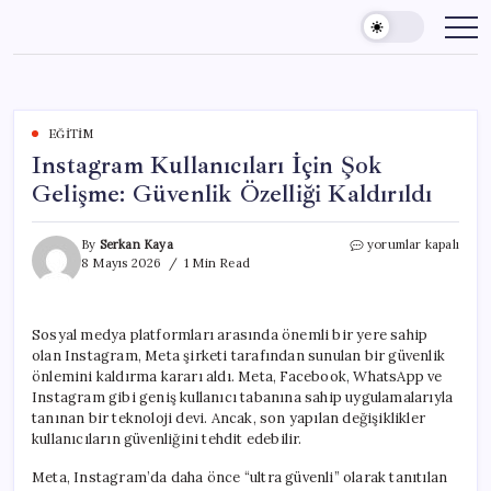
Skip
to
content
EĞITIM
Instagram Kullanıcıları İçin Şok
Gelişme: Güvenlik Özelliği Kaldırıldı
Instagram
By
Serkan Kaya
yorumlar kapalı
Kullanıcıları
8 Mayıs 2026
1 Min Read
İçin
Şok
Gelişme:
Sosyal medya platformları arasında önemli bir yere sahip
Güvenlik
olan Instagram, Meta şirketi tarafından sunulan bir güvenlik
Özelliği
Kaldırıldı
önlemini kaldırma kararı aldı. Meta, Facebook, WhatsApp ve
için
Instagram gibi geniş kullanıcı tabanına sahip uygulamalarıyla
tanınan bir teknoloji devi. Ancak, son yapılan değişiklikler
kullanıcıların güvenliğini tehdit edebilir.
Meta, Instagram’da daha önce “ultra güvenli” olarak tanıtılan