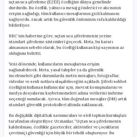
uçtan uca şifreleme (E2EE) özelliğini dünya genelinde
durdurdu. Bu özellik, yalnızca mesaj gönderici ve alıcısının
erişim sağladığı, tüm kullanıcı mesajlarının gizli kalmasını
sağlıyordu. Ancak artık bu güvenlik önleminin rafa kaldırıldığı
bildiriliyor.
BBC’nin haberine göre, uçtan uca şifrelemenin yerine
standart şifreleme sistemleri geçecek. Meta, bu kararı
almasının sebebi olarak, bu özelliği kullanan kişi sayısının az
olduğunu belirtti.
Yeni dönemde, kullanıcıların mesajlarına erişim
sağlanabilecek. Meta, yasal talepler ya da güvenlik
incelemeleri gibi durumlarda metin mesajları, fotoğraflar,
videolar ve sesli notlara ulaşabileceğini açıkladı. Şifreli sohbet
özelliğini kullanan kullanıcılar için, mevcut konuşmalarını ve
medya dosyalarını kaybetmemeleri adına verilerini indirme
seçeneği sunulacak. Ayrıca, tüm doğrudan mesajlar (DM) artık
standart güvenlik protokolleri altında saklanacak.
Bu değişiklik dijital hak savunucuları ve sivil toplum kuruluşları
tarafından eleştiriliyor. Uzmanlar, “Uçtan uca şifrelemenin
kaldırılması, özellikle gazeteciler, aktivistler ve çocukların
çevrimiçi güvenliği için büyük bir tehdit oluşturuyor. Bu