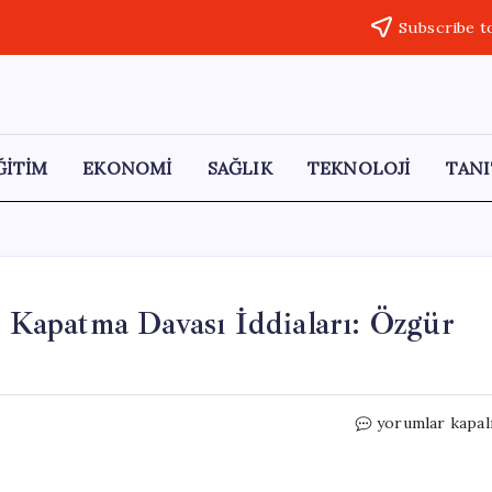
Subscribe t
ĞİTİM
EKONOMİ
SAĞLIK
TEKNOLOJİ
TANI
Kapatma Davası İddiaları: Özgür
AKP’li
yorumlar kapal
Hukukçulardan
CHP’ye
Kapatma