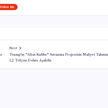
Follow Me
Next
ar
Trump’ın “Altın Kubbe” Savunma Projesinin Maliyet Tahmin
1,2 Trilyon Doları Aşabilir
Office Lisans Satın Al