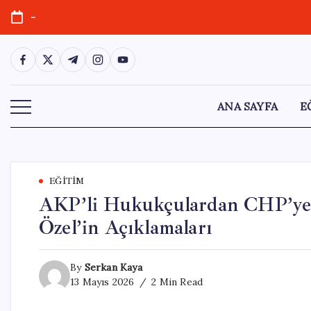
Skip
-
to
content
https://www.facebook.com/
https://twitter.com/
https://t.me/
https://www.instagram.com/
https://youtube.com/
ANA SAYFA
E
EĞITIM
AKP’li Hukukçulardan CHP’ye 
Özel’in Açıklamaları
By
Serkan Kaya
13 Mayıs 2026
2 Min Read