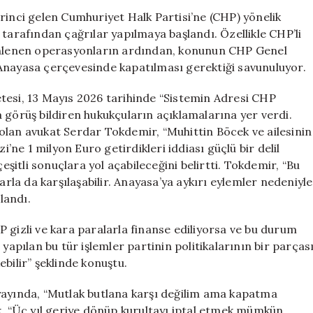
Davası
rinci gelen Cumhuriyet Halk Partisi’ne (CHP) yönelik
İddiaları:
 tarafından çağrılar yapılmaya başlandı. Özellikle CHP’li
Özgür
zenlenen operasyonların ardından, konunun CHP Genel
Özel’in
Anayasa çerçevesinde kapatılması gerektiği savunuluyor.
Açıklamaları
için
tesi, 13 Mayıs 2026 tarihinde “Sistemin Adresi CHP
 görüş bildiren hukukçuların açıklamalarına yer verdi.
olan avukat Serdar Tokdemir, “Muhittin Böcek ve ailesinin
ne 1 milyon Euro getirdikleri iddiası güçlü bir delil
çeşitli sonuçlara yol açabileceğini belirtti. Tokdemir, “Bu
arla da karşılaşabilir. Anayasa’ya aykırı eylemler nedeniyle
landı.
 gizli ve kara paralarla finanse ediliyorsa ve bu durum
yapılan bu tür işlemler partinin politikalarının bir parças
bilir” şeklinde konuştu.
yayında, “Mutlak butlana karşı değilim ama kapatma
k, “Üç yıl geriye dönüp kurultayı iptal etmek mümkün