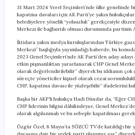
31 Mart 2024 Yerel Seçimleri’nde ülke genelinde bi
kapatma davaları için AK Parti’ye yakın hukukçular
belediyelere yönelik “yolsuzluk” gerekçesiyle dü
Merkezi ile bağlantılı olması durumunda partinin 
İktidara yakın medya kuruluşlarından Türkiye gaze
Merkezi” başlığıyla yayımladığı haberde, bu konuda
2023 Genel Seçimleri’nde AK Parti’den aday adayı 
etkin pişmanlıktan yararlanarak CHP Genel Merkezi’
olarak değerlendirilebilir” diyerek bu iddianın çok 
süreçte yöneticiler kişisel olarak cezai sorumlulukl
CHP, kapatma davası ile yüzleşebilir” ifadelerini kul
Başka bir AKP’li hukukçu Hadi Dündar da, “Eğer CHP
CHP liderinin bilgisi dâhilindeyse, Genel Merkez’de 
olarak algılanmalı ve bu sebeple kapatılması gereke
Özgür Özel, 8 Mayıs’ta SÖZCÜ TV’de katıldığı bir 
davasına dair bir yedek parti planımız var” diyere