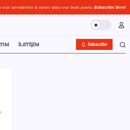
o our newsletter & never miss our best posts.
Subscribe Now!
TIM
İLETİŞİM
Subscribe
SON YAZILAR
ı
250 milyar $’lık Kerkük ortaklığı