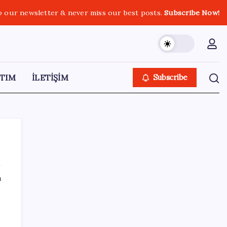
o our newsletter & never miss our best posts.
Subscribe Now!
TIM
İLETİŞİM
Subscribe
ı
SON YAZILAR
250 milyar $’lık Kerkük ortaklığı