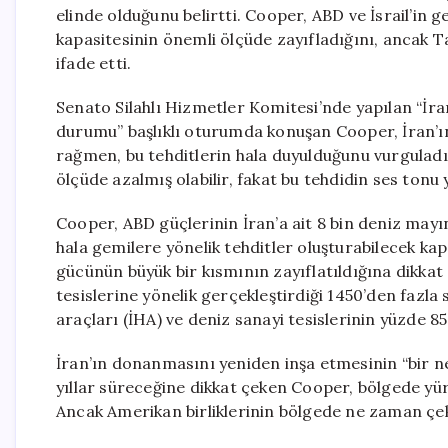
elinde olduğunu belirtti. Cooper, ABD ve İsrail’in g
kapasitesinin önemli ölçüde zayıfladığını, ancak 
ifade etti.
Senato Silahlı Hizmetler Komitesi’nde yapılan “İran
durumu” başlıklı oturumda konuşan Cooper, İran’ı
rağmen, bu tehditlerin hala duyulduğunu vurguladı.
ölçüde azalmış olabilir, fakat bu tehdidin ses tonu y
Cooper, ABD güçlerinin İran’a ait 8 bin deniz mayın
hala gemilere yönelik tehditler oluşturabilecek kapa
gücünün büyük bir kısmının zayıflatıldığına dikkat ç
tesislerine yönelik gerçekleştirdiği 1450’den fazla s
araçları (İHA) ve deniz sanayi tesislerinin yüzde 85
İran’ın donanmasını yeniden inşa etmesinin “bir n
yıllar süreceğine dikkat çeken Cooper, bölgede yür
Ancak Amerikan birliklerinin bölgede ne zaman çeki