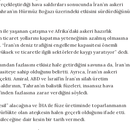
Kalıyor
erçekleştirdiği hava saldırıları sonucunda İran’ın askeri
için
Tahran’ın Hürmüz Boğazı üzerindeki etkisini sürdürdüğünü
 ile yaşanan çatışma ve Afrika’daki askeri hazırlık
n ticaret yollarını kapatma yeteneğinin azalmış olmasına
 “İran’ın deniz trafiğini engelleme kapasitesi önemli
üksek ve ticaretle ilgili sektörlerde kaygı yaratıyor” dedi.
ından fazlasını etkisiz hale getirdiğini savunsa da, İran’ın
siteye sahip olduğunu belirtti. Ayrıca, İran’ın askeri
ekti. Amiral, ABD ve İsrail’in İran’ın silah üretim
aldırının, Tahran’ın balistik füzeleri, insansız hava
’inden fazlasına zarar verdiğini söyledi.
esil” alacağına ve İHA ile füze üretiminde toparlanmanın
ürlükte olan ateşkesin halen geçerli olduğunu ifade etti.
leceğine dair kesin bir tarih vermedi.