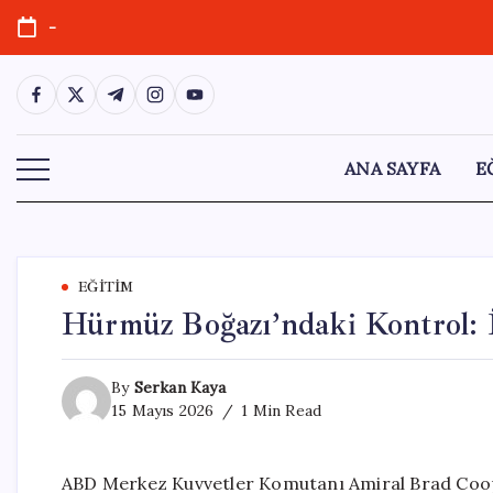
Skip
-
to
content
https://www.facebook.com/
https://twitter.com/
https://t.me/
https://www.instagram.com/
https://youtube.com/
ANA SAYFA
E
EĞITIM
Hürmüz Boğazı’ndaki Kontrol: İ
By
Serkan Kaya
15 Mayıs 2026
1 Min Read
ABD Merkez Kuvvetler Komutanı Amiral Brad Coope