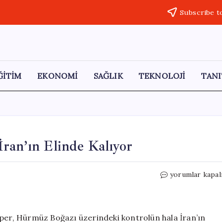
Subscribe t
ĞİTİM
EKONOMİ
SAĞLIK
TEKNOLOJİ
TANI
ran’ın Elinde Kalıyor
Hürmüz
yorumlar kapal
Boğazı’ndaki
Kontrol:
İran’ın
Elinde
r, Hürmüz Boğazı üzerindeki kontrolün hala İran’ın