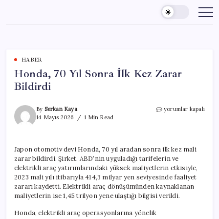
Skip
to
content
HABER
Honda, 70 Yıl Sonra İlk Kez Zarar
Bildirdi
Honda,
By
Serkan Kaya
yorumlar kapalı
70
14 Mayıs 2026
1 Min Read
Yıl
Sonra
İlk
Japon otomotiv devi Honda, 70 yıl aradan sonra ilk kez mali
Kez
zarar bildirdi. Şirket, ABD’nin uyguladığı tarifelerin ve
Zarar
Bildirdi
elektrikli araç yatırımlarındaki yüksek maliyetlerin etkisiyle,
için
2023 mali yılı itibarıyla 414,3 milyar yen seviyesinde faaliyet
zararı kaydetti. Elektrikli araç dönüşümünden kaynaklanan
maliyetlerin ise 1,45 trilyon yene ulaştığı bilgisi verildi.
Honda, elektrikli araç operasyonlarına yönelik