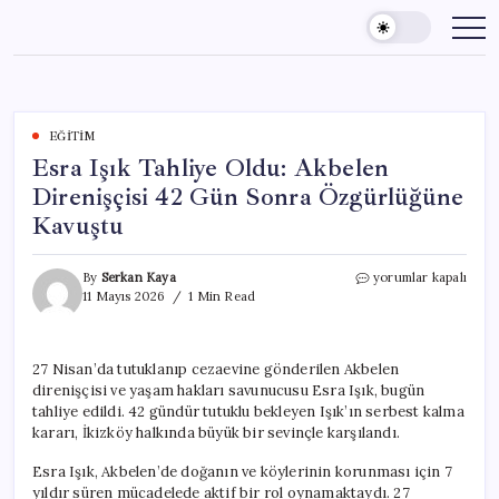
Skip
to
content
EĞITIM
Esra Işık Tahliye Oldu: Akbelen
Direnişçisi 42 Gün Sonra Özgürlüğüne
Kavuştu
Esra
By
Serkan Kaya
yorumlar kapalı
Işık
11 Mayıs 2026
1 Min Read
Tahliye
Oldu:
Akbelen
27 Nisan’da tutuklanıp cezaevine gönderilen Akbelen
Direnişçisi
direnişçisi ve yaşam hakları savunucusu Esra Işık, bugün
42
Gün
tahliye edildi. 42 gündür tutuklu bekleyen Işık’ın serbest kalma
Sonra
kararı, İkizköy halkında büyük bir sevinçle karşılandı.
Özgürlüğüne
Kavuştu
Esra Işık, Akbelen’de doğanın ve köylerinin korunması için 7
için
yıldır süren mücadelede aktif bir rol oynamaktaydı. 27