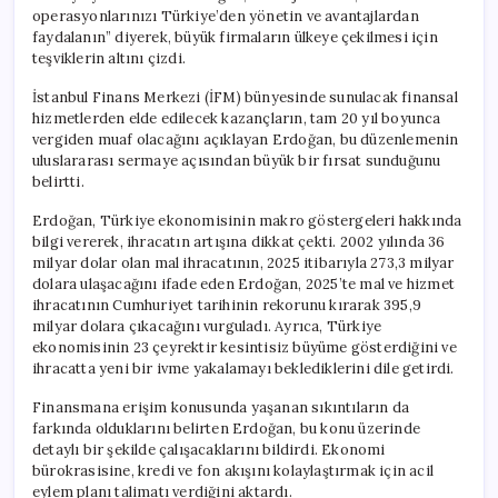
operasyonlarınızı Türkiye’den yönetin ve avantajlardan
faydalanın” diyerek, büyük firmaların ülkeye çekilmesi için
teşviklerin altını çizdi.
İstanbul Finans Merkezi (İFM) bünyesinde sunulacak finansal
hizmetlerden elde edilecek kazançların, tam 20 yıl boyunca
vergiden muaf olacağını açıklayan Erdoğan, bu düzenlemenin
uluslararası sermaye açısından büyük bir fırsat sunduğunu
belirtti.
Erdoğan, Türkiye ekonomisinin makro göstergeleri hakkında
bilgi vererek, ihracatın artışına dikkat çekti. 2002 yılında 36
milyar dolar olan mal ihracatının, 2025 itibarıyla 273,3 milyar
dolara ulaşacağını ifade eden Erdoğan, 2025’te mal ve hizmet
ihracatının Cumhuriyet tarihinin rekorunu kırarak 395,9
milyar dolara çıkacağını vurguladı. Ayrıca, Türkiye
ekonomisinin 23 çeyrektir kesintisiz büyüme gösterdiğini ve
ihracatta yeni bir ivme yakalamayı beklediklerini dile getirdi.
Finansmana erişim konusunda yaşanan sıkıntıların da
farkında olduklarını belirten Erdoğan, bu konu üzerinde
detaylı bir şekilde çalışacaklarını bildirdi. Ekonomi
bürokrasisine, kredi ve fon akışını kolaylaştırmak için acil
eylem planı talimatı verdiğini aktardı.