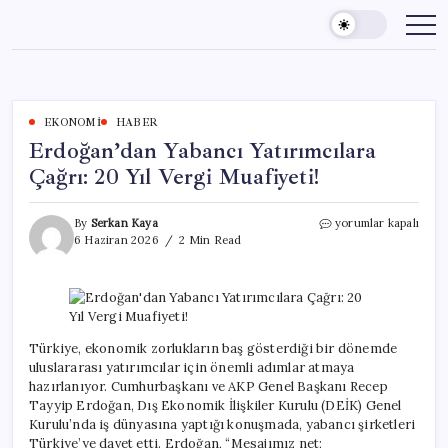
Skip
to
content
EKONOMI
HABER
Erdoğan’dan Yabancı Yatırımcılara
Çağrı: 20 Yıl Vergi Muafiyeti!
Erdoğan’dan
By
Serkan Kaya
yorumlar kapalı
Yabancı
6 Haziran 2026
2 Min Read
Yatırımcılara
Çağrı:
20
Yıl
Vergi
Muafiyeti!
Türkiye, ekonomik zorlukların baş gösterdiği bir dönemde
için
uluslararası yatırımcılar için önemli adımlar atmaya
hazırlanıyor. Cumhurbaşkanı ve AKP Genel Başkanı Recep
Tayyip Erdoğan, Dış Ekonomik İlişkiler Kurulu (DEİK) Genel
Kurulu’nda iş dünyasına yaptığı konuşmada, yabancı şirketleri
Türkiye’ye davet etti. Erdoğan, “Mesajımız net;