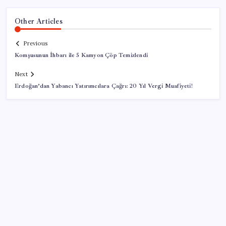
Other Articles
Previous
Komşusunun İhbarı ile 5 Kamyon Çöp Temizlendi
Next
Erdoğan’dan Yabancı Yatırımcılara Çağrı: 20 Yıl Vergi Muafiyeti!
SON YAZILAR
250 milyar $’lık Kerkük ortaklığı