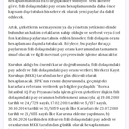
hesaplanmasında bazı değişiklikler sunuyor. Yeni ilkelere
için
göre, fiili dolaşımdaki pay oranı hesaplamasında daha önce
kapsam dışı tutulan hisselere ek olarak yeni paylar da dahil
edilecek.
Artık, şirketlerin sermayesini ya da yönetim yetkisini elinde
bulunduran hakim ortakların sahip olduğu ve serbest veya özel
fon katılma paylarına tahsis edilen hisseler, fiili dolaşım oranı
hesaplaması dışında tutulacak. Böylece, bu paylar ihraççı
paylarının fiili dolaşımdaki pay oranı kavramından tamamen
muaf olacak ve ilgili mevzuat çerçevesinde işleme alınacaktır.
Kurulun aldığı bu önemli karar doğrultusunda, fiili dolaşımdaki
pay adedi ve fiili dolaşımdaki pay oranı verileri, Merkezi Kayıt
Kuruluşu (MKK) tarafından her gün düzenli olarak
hesaplanacak. SPK’nın resmi duyurusunda, geçmişteki
kararlara referans verilerek şu bilgiler paylaşıldı: “Borsa
İstanbul AŞ Pay Piyasası’nda işlem gören şirketlere ilişkin fiili
dolaşımdaki pay oranının belirlenmesi amacıyla; a) 19.08.2010
tarihli ve 24/729 sayılı, 17.02.2011 tarihli ve 5/157 sayılı,
30.10.2014 tarihli ve 31/1059 sayılı İlke Kararları ile 23.07.2010
tarihli ve 21/655 sayılı İlke Kararına ekleme yapılması, b)
15.06.2026 tarihinden itibaren fiili dolaşımdaki pay adedi ve
oranlarının MKK tarafından günlük olarak hesaplanması