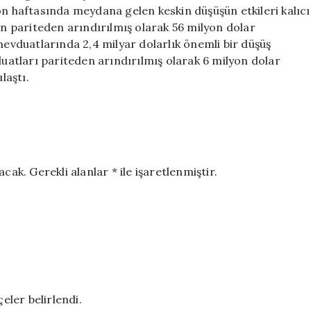
için
on haftasında meydana gelen keskin düşüşün etkileri kalıcı
ın pariteden arındırılmış olarak 56 milyon dolar
mevduatlarında 2,4 milyar dolarlık önemli bir düşüş
duatları pariteden arındırılmış olarak 6 milyon dolar
laştı.
. Gerekli alanlar * ile işaretlenmiştir.
eler belirlendi.