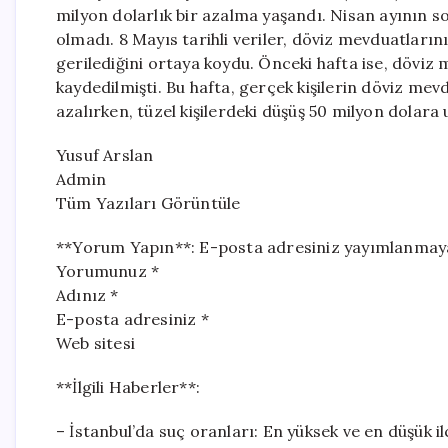
milyon dolarlık bir azalma yaşandı. Nisan ayının s
olmadı. 8 Mayıs tarihli veriler, döviz mevduatların
gerilediğini ortaya koydu. Önceki hafta ise, döviz 
kaydedilmişti. Bu hafta, gerçek kişilerin döviz mev
azalırken, tüzel kişilerdeki düşüş 50 milyon dolara u
Yusuf Arslan
Admin
Tüm Yazıları Görüntüle
**Yorum Yapın**: E-posta adresiniz yayımlanmayacak
Yorumunuz *
Adınız *
E-posta adresiniz *
Web sitesi
**İlgili Haberler**:
– İstanbul’da suç oranları: En yüksek ve en düşük ilç