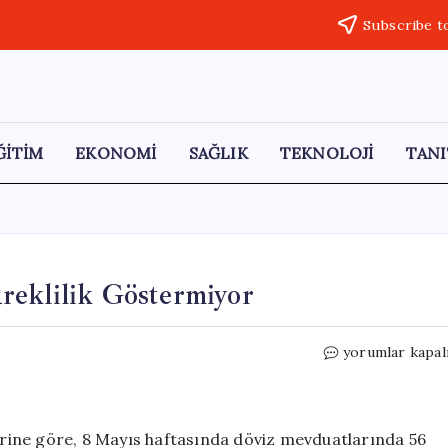
Subscribe t
ĞİTİM
EKONOMİ
SAĞLIK
TEKNOLOJİ
TANI
reklilik Göstermiyor
Döviz
yorumlar kapal
Mevduatlarında
Düşüş
Süreklilik
Göstermiyor
rine göre, 8 Mayıs haftasında döviz mevduatlarında 56