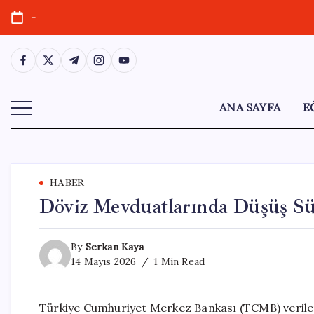
Skip
-
to
content
https://www.facebook.com/
https://twitter.com/
https://t.me/
https://www.instagram.com/
https://youtube.com/
ANA SAYFA
E
HABER
Döviz Mevduatlarında Düşüş Sü
By
Serkan Kaya
14 Mayıs 2026
1 Min Read
Türkiye Cumhuriyet Merkez Bankası (TCMB) verile