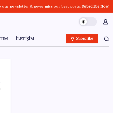
o our newsletter & never miss our best posts.
Subscribe Now!
TIM
İLETİŞİM
Subscribe
ı
SON YAZILAR
OpenAI’ın İlk Cihazı için Fiyat ve Tasarım
Belli Oldu