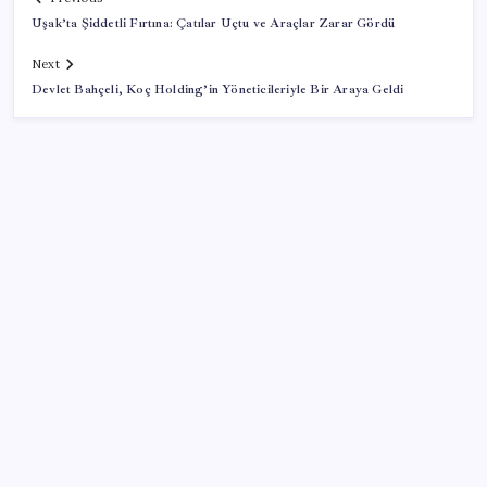
Uşak’ta Şiddetli Fırtına: Çatılar Uçtu ve Araçlar Zarar Gördü
Next
Devlet Bahçeli, Koç Holding’in Yöneticileriyle Bir Araya Geldi
SON YAZILAR
250 milyar $’lık Kerkük ortaklığı
AÖL 3. Dönem sınav sonuçları açıklandı mı? Açık
Öğretim Lisesi sınav sonuçları nasıl ve nereden
öğrenilir?