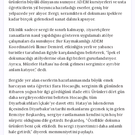
ürünlerin büyülü dünyasını sunuyor. ADEM kursiyerleri ve usta
öğreticilerin yıl boyunca hazırladığı eserler, geniş bir
yelpazede yer alıyor. Sergi, seramikten el dokuması ipeklere
kadar birçok geleneksel sanat dalını kapsıyor.
Etkinlik sadece sergi ile sınırlı kalmayıp, ziyaretçilere
zanaatların nasıl yapıldığını gösteren uygulamalı atölye
çalışmaları da sunuluyor. Sur Kaymakamlığı ADEM
Koordinatörü İlknur Demirel, etkinliğin yerli ve yabancı
turistler tarafından ilgiyle karşılandığını belirterek, “İpek el
dokumacılığı atölyelerine olan ilgi bizleri gururlandırıyor.
Ayrıca, Müzeler Haftası’na denk gelmesi sergimize ayrı bir
anlam katıyor,” dedi.
Sergide yer alan eserlerin hazırlanmasında büyük emek
harcayan usta öğretici Sara Hocaoğlu, serginin ilk gününden
itibaren yoğun bir ilgi gördüğünü ifade etti. Ürünleri dört gün
daha sergileyeceklerini belirten Hocaoğlu, tüm
Diyarbakırlıları İçkale’ye davet etti. Hatay’ın İskenderun
ilçesinden Diyarbakır’ın tarihi mekanlarını gezmek için gelen
Remziye Beşkardeş, sergiye rastlamanın kendisi için hoş bir
sürpriz olduğunu dile getirdi. Beşkardeş, “Özellikle dokuma
ürünleri beni çok etkiledi. Bu sergi ziyaretimizi daha anlamlı
hale getirdi,” diyerek memnuniyetini paylaştı.