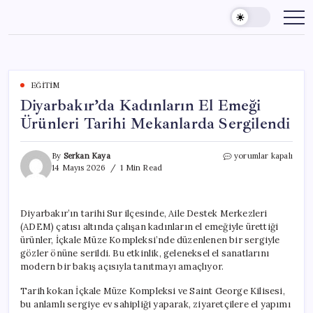
Skip
to
content
EĞITIM
Diyarbakır’da Kadınların El Emeği
Ürünleri Tarihi Mekanlarda Sergilendi
Diyarbakır’da
By
Serkan Kaya
yorumlar kapalı
Kadınların
14 Mayıs 2026
1 Min Read
El
Emeği
Ürünleri
Diyarbakır’ın tarihi Sur ilçesinde, Aile Destek Merkezleri
Tarihi
(ADEM) çatısı altında çalışan kadınların el emeğiyle ürettiği
Mekanlarda
Sergilendi
ürünler, İçkale Müze Kompleksi’nde düzenlenen bir sergiyle
için
gözler önüne serildi. Bu etkinlik, geleneksel el sanatlarını
modern bir bakış açısıyla tanıtmayı amaçlıyor.
Tarih kokan İçkale Müze Kompleksi ve Saint George Kilisesi,
bu anlamlı sergiye ev sahipliği yaparak, ziyaretçilere el yapımı