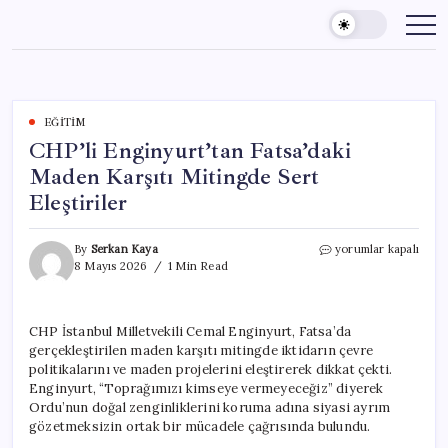
Skip
to
content
EĞITIM
CHP’li Enginyurt’tan Fatsa’daki
Maden Karşıtı Mitingde Sert
Eleştiriler
CHP’li
By
Serkan Kaya
yorumlar kapalı
Enginyurt’tan
8 Mayıs 2026
1 Min Read
Fatsa’daki
Maden
Karşıtı
CHP İstanbul Milletvekili Cemal Enginyurt, Fatsa’da
Mitingde
gerçekleştirilen maden karşıtı mitingde iktidarın çevre
Sert
Eleştiriler
politikalarını ve maden projelerini eleştirerek dikkat çekti.
için
Enginyurt, “Toprağımızı kimseye vermeyeceğiz” diyerek
Ordu’nun doğal zenginliklerini koruma adına siyasi ayrım
gözetmeksizin ortak bir mücadele çağrısında bulundu.