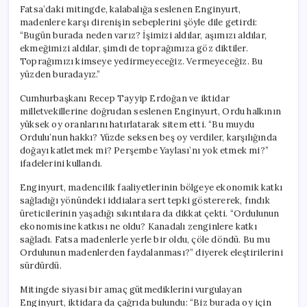
Fatsa’daki mitingde, kalabalığa seslenen Enginyurt,
madenlere karşı direnişin sebeplerini şöyle dile getirdi:
“Bugün burada neden varız? İşimizi aldılar, aşımızı aldılar,
ekmeğimizi aldılar, şimdi de toprağımıza göz diktiler.
Toprağımızı kimseye yedirmeyeceğiz. Vermeyeceğiz. Bu
yüzden buradayız.”
Cumhurbaşkanı Recep Tayyip Erdoğan ve iktidar
milletvekillerine doğrudan seslenen Enginyurt, Ordu halkının
yüksek oy oranlarını hatırlatarak sitem etti. “Bu muydu
Ordulu’nun hakkı? Yüzde seksen beş oy verdiler, karşılığında
doğayı katletmek mi? Perşembe Yaylası’nı yok etmek mi?”
ifadelerini kullandı.
Enginyurt, madencilik faaliyetlerinin bölgeye ekonomik katkı
sağladığı yönündeki iddialara sert tepki göstererek, fındık
üreticilerinin yaşadığı sıkıntılara da dikkat çekti. “Ordulunun
ekonomisine katkısı ne oldu? Kanadalı zenginlere katkı
sağladı. Fatsa madenlerle yerle bir oldu, çöle döndü. Bu mu
Ordulunun madenlerden faydalanması?” diyerek eleştirilerini
sürdürdü.
Mitingde siyasi bir amaç gütmediklerini vurgulayan
Enginyurt, iktidara da çağrıda bulundu: “Biz burada oy için