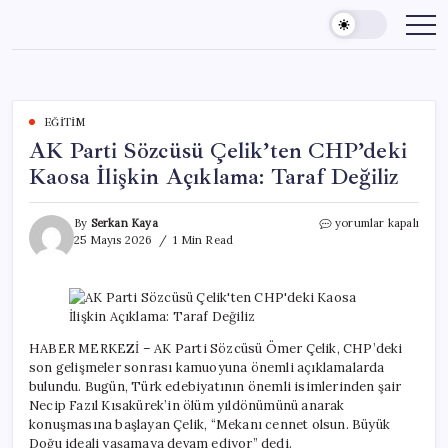
Skip
to
content
EĞITIM
AK Parti Sözcüsü Çelik’ten CHP’deki
Kaosa İlişkin Açıklama: Taraf Değiliz
AK
By
Serkan Kaya
yorumlar kapalı
Parti
25 Mayıs 2026
1 Min Read
Sözcüsü
Çelik’ten
CHP’deki
Kaosa
İlişkin
Açıklama:
HABER MERKEZİ – AK Parti Sözcüsü Ömer Çelik, CHP’deki
Taraf
son gelişmeler sonrası kamuoyuna önemli açıklamalarda
Değiliz
bulundu. Bugün, Türk edebiyatının önemli isimlerinden şair
için
Necip Fazıl Kısakürek’in ölüm yıldönümünü anarak
konuşmasına başlayan Çelik, “Mekanı cennet olsun. Büyük
Doğu ideali yaşamaya devam ediyor” dedi.