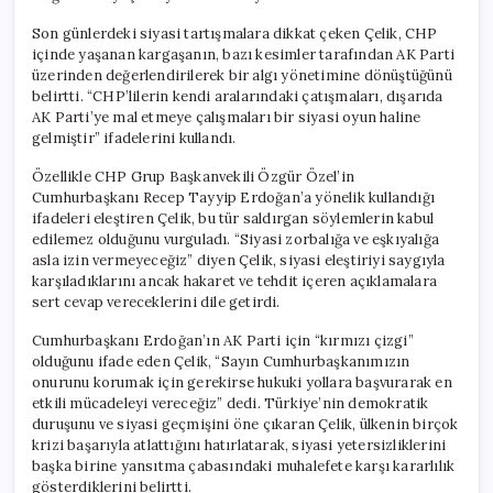
Son günlerdeki siyasi tartışmalara dikkat çeken Çelik, CHP
içinde yaşanan kargaşanın, bazı kesimler tarafından AK Parti
üzerinden değerlendirilerek bir algı yönetimine dönüştüğünü
belirtti. “CHP’lilerin kendi aralarındaki çatışmaları, dışarıda
AK Parti’ye mal etmeye çalışmaları bir siyasi oyun haline
gelmiştir” ifadelerini kullandı.
Özellikle CHP Grup Başkanvekili Özgür Özel’in
Cumhurbaşkanı Recep Tayyip Erdoğan’a yönelik kullandığı
ifadeleri eleştiren Çelik, bu tür saldırgan söylemlerin kabul
edilemez olduğunu vurguladı. “Siyasi zorbalığa ve eşkıyalığa
asla izin vermeyeceğiz” diyen Çelik, siyasi eleştiriyi saygıyla
karşıladıklarını ancak hakaret ve tehdit içeren açıklamalara
sert cevap vereceklerini dile getirdi.
Cumhurbaşkanı Erdoğan’ın AK Parti için “kırmızı çizgi”
olduğunu ifade eden Çelik, “Sayın Cumhurbaşkanımızın
onurunu korumak için gerekirse hukuki yollara başvurarak en
etkili mücadeleyi vereceğiz” dedi. Türkiye’nin demokratik
duruşunu ve siyasi geçmişini öne çıkaran Çelik, ülkenin birçok
krizi başarıyla atlattığını hatırlatarak, siyasi yetersizliklerini
başka birine yansıtma çabasındaki muhalefete karşı kararlılık
gösterdiklerini belirtti.