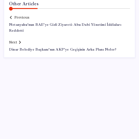
Other Articles
Previous
Netanyahu’nun BAE’ye Gizli Ziyareti: Abu Dabi Yönetimi İddiaları
Reddetti
Next
Dinar Belediye Başkanı’nın AKP’ye Geçişinin Arka Planı Neler?
SON YAZILAR
Pezeşkiyan: Teslim olmaya zorlanırsak savaşırız,