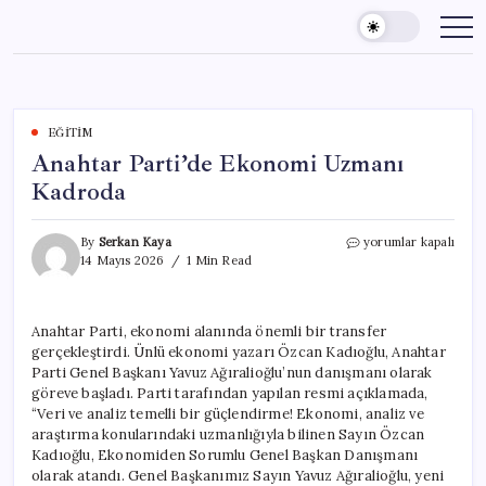
Skip
to
content
EĞITIM
Anahtar Parti’de Ekonomi Uzmanı
Kadroda
Anahtar
By
Serkan Kaya
yorumlar kapalı
Parti’de
14 Mayıs 2026
1 Min Read
Ekonomi
Uzmanı
Kadroda
Anahtar Parti, ekonomi alanında önemli bir transfer
için
gerçekleştirdi. Ünlü ekonomi yazarı Özcan Kadıoğlu, Anahtar
Parti Genel Başkanı Yavuz Ağıralioğlu’nun danışmanı olarak
göreve başladı. Parti tarafından yapılan resmi açıklamada,
“Veri ve analiz temelli bir güçlendirme! Ekonomi, analiz ve
araştırma konularındaki uzmanlığıyla bilinen Sayın Özcan
Kadıoğlu, Ekonomiden Sorumlu Genel Başkan Danışmanı
olarak atandı. Genel Başkanımız Sayın Yavuz Ağıralioğlu, yeni