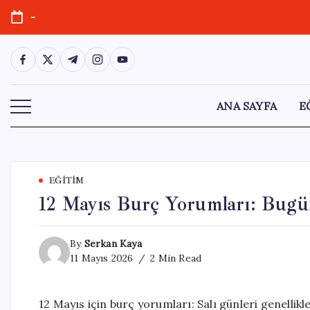
Skip
-
to
content
https://www.facebook.com/
https://twitter.com/
https://t.me/
https://www.instagram.com/
https://youtube.com/
ANA SAYFA
E
EĞITIM
12 Mayıs Burç Yorumları: Bugü
By
Serkan Kaya
11 Mayıs 2026
2 Min Read
12 Mayıs için burç yorumları: Salı günleri genellik