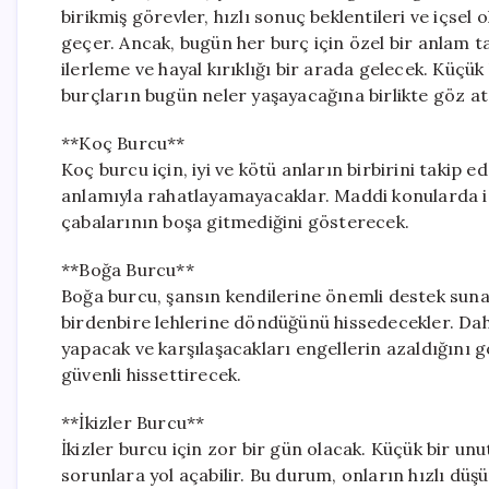
birikmiş görevler, hızlı sonuç beklentileri ve içsel
geçer. Ancak, bugün her burç için özel bir anlam ta
ilerleme ve hayal kırıklığı bir arada gelecek. Küçük 
burçların bugün neler yaşayacağına birlikte göz at
**Koç Burcu**
Koç burcu için, iyi ve kötü anların birbirini takip e
anlamıyla rahatlayamayacaklar. Maddi konularda 
çabalarının boşa gitmediğini gösterecek.
**Boğa Burcu**
Boğa burcu, şansın kendilerine önemli destek sunac
birdenbire lehlerine döndüğünü hissedecekler. Dah
yapacak ve karşılaşacakları engellerin azaldığını g
güvenli hissettirecek.
**İkizler Burcu**
İkizler burcu için zor bir gün olacak. Küçük bir un
sorunlara yol açabilir. Bu durum, onların hızlı dü