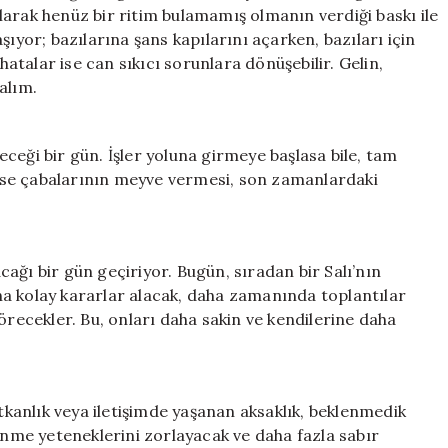
Neler
 olarak henüz bir ritim bulamamış olmanın verdiği baskı ile
Olacak?
şıyor; bazılarına şans kapılarını açarken, bazıları için
için
hatalar ise can sıkıcı sorunlara dönüşebilir. Gelin,
alım.
deceği bir gün. İşler yoluna girmeye başlasa bile, tam
ise çabalarının meyve vermesi, son zamanlardaki
ağı bir gün geçiriyor. Bugün, sıradan bir Salı’nın
a kolay kararlar alacak, daha zamanında toplantılar
örecekler. Bu, onları daha sakin ve kendilerine daha
utkanlık veya iletişimde yaşanan aksaklık, beklenmedik
şünme yeteneklerini zorlayacak ve daha fazla sabır