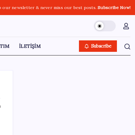
o our newsletter & never miss our best posts.
Subscribe Now!
TIM
İLETİŞİM
Subscribe
ı
SON YAZILAR
AÖL 3. Dönem sınav sonuçları açıklandı
mı? Açık Öğretim Lisesi sınav sonuçları