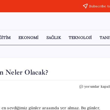
Subscribe t
ĞİTİM
EKONOMİ
SAĞLIK
TEKNOLOJİ
TANI
n Neler Olacak?
12
yorumlar kapal
Mayıs
Burç
Yorumları:
Bugün
le en sevdiğimiz günler arasında yer almaz. Bu günler,