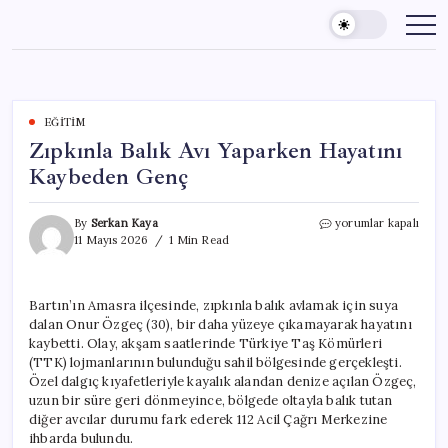
Skip
to
content
EĞITIM
Zıpkınla Balık Avı Yaparken Hayatını
Kaybeden Genç
Zıpkınla
By
Serkan Kaya
yorumlar kapalı
Balık
11 Mayıs 2026
1 Min Read
Avı
Yaparken
Hayatını
Bartın’ın Amasra ilçesinde, zıpkınla balık avlamak için suya
Kaybeden
dalan Onur Özgeç (30), bir daha yüzeye çıkamayarak hayatını
Genç
için
kaybetti. Olay, akşam saatlerinde Türkiye Taş Kömürleri
(TTK) lojmanlarının bulunduğu sahil bölgesinde gerçekleşti.
Özel dalgıç kıyafetleriyle kayalık alandan denize açılan Özgeç,
uzun bir süre geri dönmeyince, bölgede oltayla balık tutan
diğer avcılar durumu fark ederek 112 Acil Çağrı Merkezine
ihbarda bulundu.