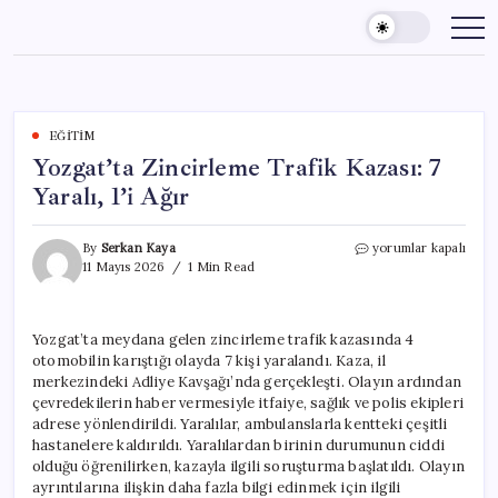
Skip
to
content
EĞITIM
Yozgat’ta Zincirleme Trafik Kazası: 7
Yaralı, 1’i Ağır
Yozgat’ta
By
Serkan Kaya
yorumlar kapalı
Zincirleme
11 Mayıs 2026
1 Min Read
Trafik
Kazası:
7
Yozgat’ta meydana gelen zincirleme trafik kazasında 4
Yaralı,
otomobilin karıştığı olayda 7 kişi yaralandı. Kaza, il
1’i
Ağır
merkezindeki Adliye Kavşağı’nda gerçekleşti. Olayın ardından
için
çevredekilerin haber vermesiyle itfaiye, sağlık ve polis ekipleri
adrese yönlendirildi. Yaralılar, ambulanslarla kentteki çeşitli
hastanelere kaldırıldı. Yaralılardan birinin durumunun ciddi
olduğu öğrenilirken, kazayla ilgili soruşturma başlatıldı. Olayın
ayrıntılarına ilişkin daha fazla bilgi edinmek için ilgili