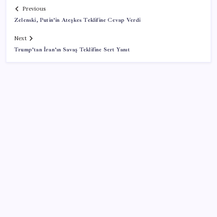
Previous
Zelenski, Putin’in Ateşkes Teklifine Cevap Verdi
Next
Trump’tan İran’ın Savaş Teklifine Sert Yanıt
SON YAZILAR
Android 17 bazı Galaxy modelleri için veda
güncellemesi olacak
OpenAI’ın İlk Cihazı için Fiyat ve Tasarım Belli Oldu