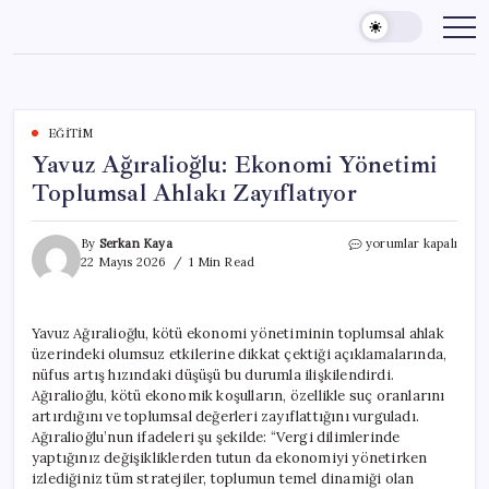
Skip
to
content
EĞITIM
Yavuz Ağıralioğlu: Ekonomi Yönetimi
Toplumsal Ahlakı Zayıflatıyor
Yavuz
By
Serkan Kaya
yorumlar kapalı
Ağıralioğlu:
22 Mayıs 2026
1 Min Read
Ekonomi
Yönetimi
Toplumsal
Yavuz Ağıralioğlu, kötü ekonomi yönetiminin toplumsal ahlak
Ahlakı
üzerindeki olumsuz etkilerine dikkat çektiği açıklamalarında,
Zayıflatıyor
için
nüfus artış hızındaki düşüşü bu durumla ilişkilendirdi.
Ağıralioğlu, kötü ekonomik koşulların, özellikle suç oranlarını
artırdığını ve toplumsal değerleri zayıflattığını vurguladı.
Ağıralioğlu’nun ifadeleri şu şekilde: “Vergi dilimlerinde
yaptığınız değişikliklerden tutun da ekonomiyi yönetirken
izlediğiniz tüm stratejiler, toplumun temel dinamiği olan