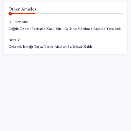
Other Articles
Previous
Düğün Öncesi Tartışma Kanlı Bitti: Gelin ve Görümce Bıçakla Yaralandı
Next
Çekerek Irmağı Taştı, Tarım Alanları Su İçinde Kaldı
SON YAZILAR
250 milyar $’lık Kerkük ortaklığı