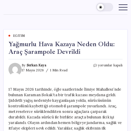
Skip
to
content
EĞITIM
Yağmurlu Hava Kazaya Neden Oldu:
Araç Şarampole Devrildi
Yağmurlu
By
Serkan Kaya
yorumlar kapalı
Hava
17 Mayıs 2026
1 Min Read
Kazaya
Neden
Oldu:
17 Mayıs 2026 tarihinde, öğle saatlerinde İlmiye Mahallesi’nde
Araç
bulunan Karaman Sokak’ta bir trafik kazası meydana geldi.
Şarampole
Devrildi
Şiddetli yağış nedeniyle kayganlaşan yolda, sürücüsünün
için
kontrolünü kaybettiği otomobil şarampole yuvarlandı. Araç,
metreselerce sürüklendikten sonra ağaçlara çarparak
durabildi. Kazada sürücü ile birlikte araçta bulunan iki kişi
yaralandı. Olayın ardından hemen bölgeye jandarma, sağlık ve
itfaiye ekipleri sevk edildi. Yaralılar, sağlık ekibinin ilk