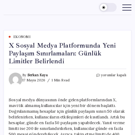
Skip
to
content
EKONOMI
X Sosyal Medya Platformunda Yeni
Paylaşım Sınırlamaları: Günlük
Limitler Belirlendi
X
By
Serkan Kaya
yorumlar kapalı
Sosyal
17 Mayıs 2026
1 Min Read
Medya
Platformunda
Yeni
Sosyal medya dünyasının önde gelen platformlarından X,
Paylaşım
mavi tik almamış kullanıcılar için yeni bir dönem başlattı.
Sınırlamaları:
Günlük
Doğrulanmamış hesaplar için günlük paylaşım sınırı 50 olarak
Limitler
belirlenirken, kullanıcıların etkileşimleri de kısıtlandı. Artık bu
Belirlendi
hesaplar, günde en fazla 50 paylaşım yapabilecek. Yanıt verme
için
limiti ise 200 ile sınırlandırılırken, kullanıcılar günde en fazla
500 mesaj gönderebilecek. Ayrıca, takip etme limiti de 400