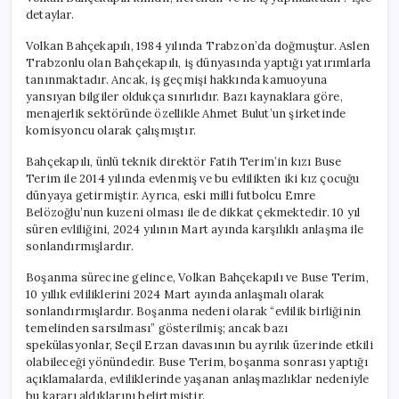
detaylar.
Volkan Bahçekapılı, 1984 yılında Trabzon’da doğmuştur. Aslen
Trabzonlu olan Bahçekapılı, iş dünyasında yaptığı yatırımlarla
tanınmaktadır. Ancak, iş geçmişi hakkında kamuoyuna
yansıyan bilgiler oldukça sınırlıdır. Bazı kaynaklara göre,
menajerlik sektöründe özellikle Ahmet Bulut’un şirketinde
komisyoncu olarak çalışmıştır.
Bahçekapılı, ünlü teknik direktör Fatih Terim’in kızı Buse
Terim ile 2014 yılında evlenmiş ve bu evlilikten iki kız çocuğu
dünyaya getirmiştir. Ayrıca, eski milli futbolcu Emre
Belözoğlu’nun kuzeni olması ile de dikkat çekmektedir. 10 yıl
süren evliliğini, 2024 yılının Mart ayında karşılıklı anlaşma ile
sonlandırmışlardır.
Boşanma sürecine gelince, Volkan Bahçekapılı ve Buse Terim,
10 yıllık evliliklerini 2024 Mart ayında anlaşmalı olarak
sonlandırmışlardır. Boşanma nedeni olarak “evlilik birliğinin
temelinden sarsılması” gösterilmiş; ancak bazı
spekülasyonlar, Seçil Erzan davasının bu ayrılık üzerinde etkili
olabileceği yönündedir. Buse Terim, boşanma sonrası yaptığı
açıklamalarda, evliliklerinde yaşanan anlaşmazlıklar nedeniyle
bu kararı aldıklarını belirtmiştir.