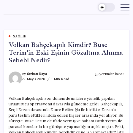
Skip
to
content
SAĞLIK
Volkan Bahçekapılı Kimdir? Buse
Terim’in Eski Eşinin Gözaltına Alınma
Sebebi Nedir?
Volkan
By
Serkan Kaya
yorumlar kapalı
Bahçekapılı
22 Mayıs 2026
1 Min Read
Kimdir?
Buse
Terim’in
Volkan Bahçekapılı son dönemde ünlülere yönelik yapılan
Eski
uyuşturucu operasyonu davasıyla gündeme geldi. Bahçekapılı,
Eşinin
Gözaltına
Seçil Erzan davasında Emre Belözoğlu ile birlikte, Erzan’a
Alınma
para teslim ettikleri iddia edilen kişiler arasında yer alıyor. Bu
Sebebi
süreçte, Buse Terim de ifade vermiş ve babası Fatih Terim ile
Nedir?
parasal konularda bir görüşme yapmadığını açıklamıştır. Peki,
için
Volkan Bahçekapılı kimdir, nerelidir ve ne iş yapmaktadır? İşte