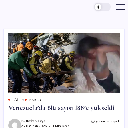
Skip
to
content
EĞITIM
HABER
Venezuela’da ölü sayısı 188’e yükseldi
Venezuela’da
By
Serkan Kaya
yorumlar kapalı
ölü
25 Haziran 2026
1 Min Read