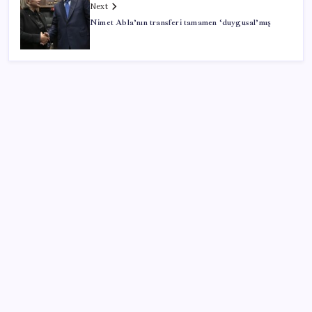
Next
Nimet Abla’nın transferi tamamen ‘duygusal’mış
SON YAZILAR
250 milyar $’lık Kerkük ortaklığı
AÖL 3. Dönem sınav sonuçları açıklandı mı? Açık
Öğretim Lisesi sınav sonuçları nasıl ve nereden
öğrenilir?
Protein tutkusu ömrü kısaltıyor mu? Yüksek protein