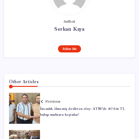
Author
Serkan Kaya
Follow Me
Other Articles
Previous
İnsanlık ölmemiş dedirten olay: ATM’de 40 bin TL
bulup muhtara koştular!