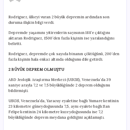
sayısı
188’e
yükseldi
Rodriguez, ülkeyi vuran 2 büyük depremin ardından son
için
duruma ilişkin bilgi verdi.
Depremde yaşamını yitirenlerin sayısının 188’e çıktığını
aktaran Rodriguez, 1500’den fazla kişinin ise yaralandığını
belirtti.
Rodriguez, depremde çok sayıda binanın çöktüğünü, 200’den
fazla kişinin hala enkaz altında olduğunu dile getirdi.
2 BÜYÜK DEPREM OLMUŞTU
ABD Jeolojik Araştırma Merkezi (USGS), Venezuela’da 39
saniye arayla 7,2 ve 7,5 büyüklüğünde 2 deprem olduğunu
bildirmişti.
USGS, Venezuela’da, Yaracuy eyaletine bağlı Yumare kentinin
23 kilometre güneydoğusunda 7,5, aynı eyalete bağlı San
Felipe kentinin 24 kilometre kuzeydoğusunda ise 7,2
büyüklüğünde deprem meydana geldiğini açıklamıştı.